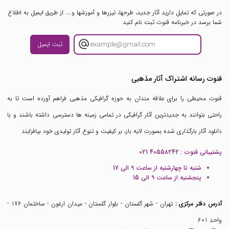
در صورتی که تمایل دارید آثار جدید، طرحها، تیزرها و آموزشها و.... از طریق ایمیل به اطلاع
شما برسد در خبرنامه قنوت ثبت نام کنید
ثبت ایمیل
قنوت رسانه اشتراک آثار مذهبی
قنوت محیطی را برای علاقه مندان به حوزه گرافیکی مذهبی فراهم آورده است تا به
راحتی بتوانند به جدیدترین آثار گرافیکی در تمامی زمینه ها دسترسی داشته باشند و با
دانلود آثار بارگذاری شده بصورت لایه باز، بر کیفیت و تنوع آثار تولیدی خود بیافزایند
پشتیبانی قنوت :
021 40558242
شنبه تا چهارشنبه از ساعت 9 الی 17
پنجشنبه از ساعت 9 الی 15
آدرس دفتر مرکزی :
تهران - شهر گلستان - بلوار گلستان - میدان ارغون - ساختمان 176 -
واحد 601