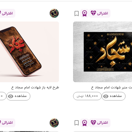
nd
workspace_premium
diamond
bookmark_border
اشتراکی
اشتراکی
شت منبر شهادت امام سجاد ع
طرح لایه باز شهادت امام سجاد ع
مشاهده
مشاهده
00
188,000
visibility
visibility
تومان
nd
workspace_premium
diamond
bookmark_border
اشتراکی
اشتراکی