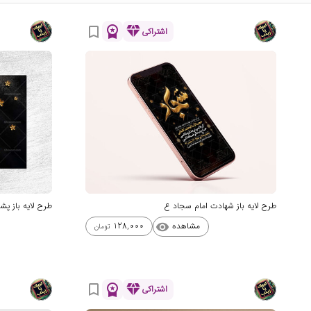
workspace_premium
diamond
bookmark_border
اشتراکی
طرح لایه باز شهادت امام سجاد ع
طرح لایه باز پ
مشاهده
128,000
visibility
تومان
workspace_premium
diamond
bookmark_border
اشتراکی