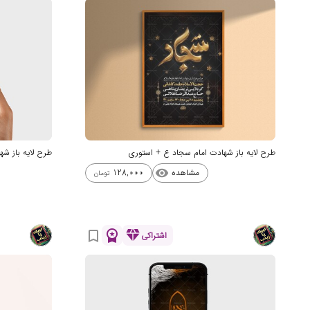
طرح لایه باز شهادت امام سجاد ع + استوری
طرح لایه باز ش
مشاهده
128,000
visibility
تومان
workspace_premium
diamond
bookmark_border
اشتراکی