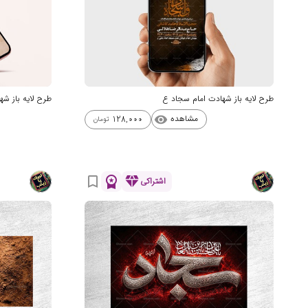
طرح لایه باز شهادت امام سجاد ع
طرح لایه باز ش
مشاهده
128,000
visibility
تومان
workspace_premium
diamond
bookmark_border
اشتراکی