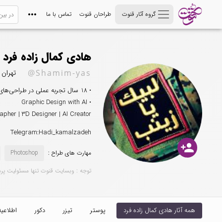
گروه آثار قنوت
طراحان قنوت
تماس با ما
هادی کمال زاده فرد
@Shamim-yas
تهران
• 18 سال تجربه عملی در طراحی‌های مذهبی، هویت بصری و پروژه‌های تبلیغاتی
• Graphic Design with AI
apher | 3D Designer | AI Creator
Telegram:Hadi_kamalzadeh
person_add
مهارت های طراح :
Photoshop
توجه : وبسایت قنوت تنها مسئولیت پر
همه آثار هادی کمال زاده فرد
پوستر
تیزر
دکور
اطلاعیه