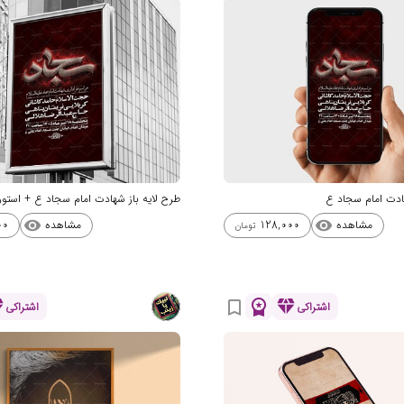
هادت امام سجاد ع
طرح لایه باز شهادت امام سجاد ع + استو
مشاهده
مشاهده
00
128,000
visibility
visibility
تومان
nd
workspace_premium
diamond
bookmark_border
اشتراکی
اشتراکی