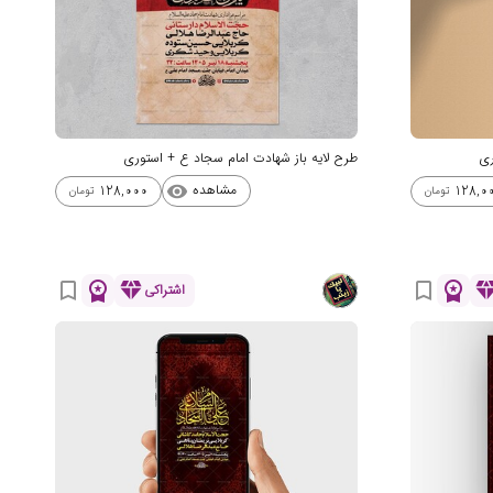
ری
طرح لایه باز شهادت امام سجاد ع + استوری
مشاهده
128,000
128,0
visibility
تومان
تومان
workspace_premium
diamond
workspace_premium
diamo
bookmark_border
bookmark_border
اشتراکی