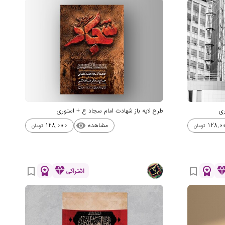
ری
طرح لایه باز شهادت امام سجاد ع + استوری
مشاهده
128,000
128,0
visibility
تومان
تومان
workspace_premium
diamond
workspace_premium
diamo
bookmark_border
bookmark_border
اشتراکی