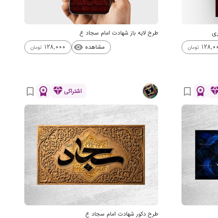
ری
طرح لایه باز شهادت امام سجاد ع
مشاهده
128,000
128,0
visibility
تومان
تومان
workspace_premium
diamond
workspace_premium
diamo
bookmark_border
bookmark_border
اشتراکی
طرح دکور شهادت امام سجاد ع