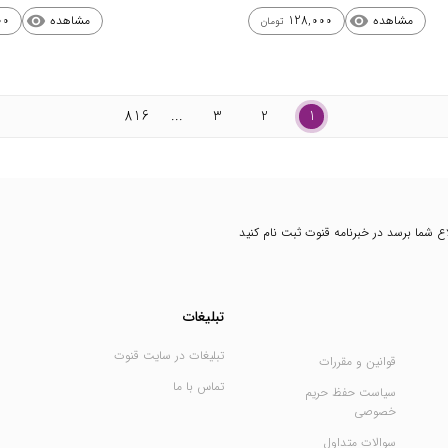
مشاهده
مشاهده
00
128,000
visibility
visibility
تومان
816
...
3
2
1
طلاع شما برسد در خبرنامه قنوت ثبت نام کنید
تبلیغات
تبلیغات در سایت قنوت
قوانین و مقررات
تماس با ما
سیاست حفظ حریم
خصوصی
سوالات متداول