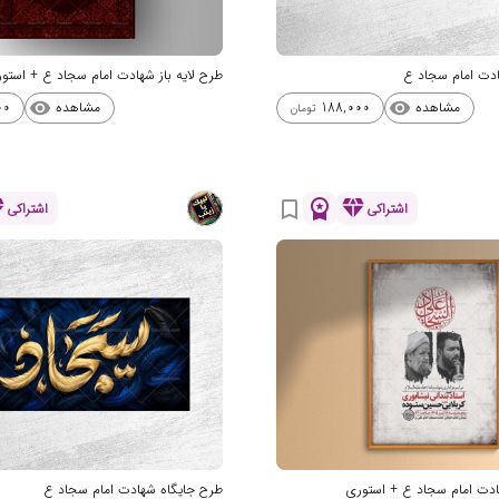
دت امام سجاد ع
طرح لایه باز شهادت امام سجاد ع + استو
مشاهده
مشاهده
00
188,000
visibility
visibility
تومان
nd
workspace_premium
diamond
bookmark_border
اشتراکی
اشتراکی
هادت امام سجاد ع + استوری
طرح جایگاه شهادت امام سجاد ع