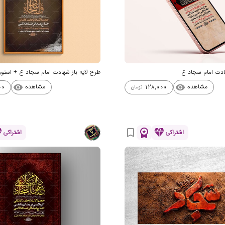
هادت امام سجاد ع
طرح لایه باز شهادت امام سجاد ع + استو
مشاهده
مشاهده
00
128,000
visibility
visibility
تومان
nd
workspace_premium
diamond
bookmark_border
اشتراکی
اشتراکی