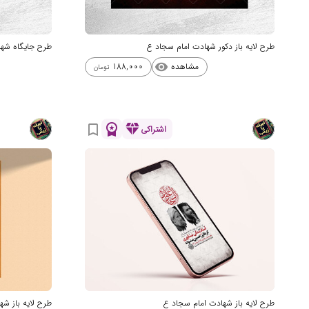
طرح لایه باز دکور شهادت امام سجاد ع
طرح جایگاه شها
مشاهده
188,000
visibility
تومان
workspace_premium
diamond
bookmark_border
اشتراکی
طرح لایه باز شهادت امام سجاد ع
طرح لایه باز ش