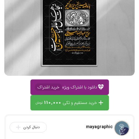
diamond
دانلود با اشتراک ویژه
خرید اشتراک
110,000
add
خرید مستقیم و تکی
تومان
mayagraphic
add
دنبال کردن