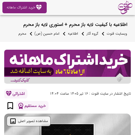
diamond
خرید اشتراک ماهانه
اطلاعیه با کیفیت لایه باز محرم + استوری لایه باز محرم
وبسایت قنوت
گروه آثار
اطلاعیه
امام حسین (ص)
محرم
diamond
اشتراکی
تاریخ انتشار در سایت قنوت : 16 تیر 1405 ساعت 14:04
bookmark_border
workspace_premium
خرید مستقیم
image
مشاهده تصویر اصلی