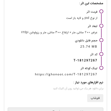
مشخصات این اثر :
فرمت اثر
از نوع psd و لایه باز است
ابعاد اثر
عرض 200 سانتی متر × ارتفاع 300 سانتی متر و رزولوشن 72dpi
حجم فایل دانلودی
25.74 MB
کد اثر
T-181297267
لینک کوتاه اثر
https://ghonoot.com/T-181297267
نرم افزارهای مورد نیاز :
برای دانلود هر یک می توانید روی آن کلیک کنید
فتوشاپ