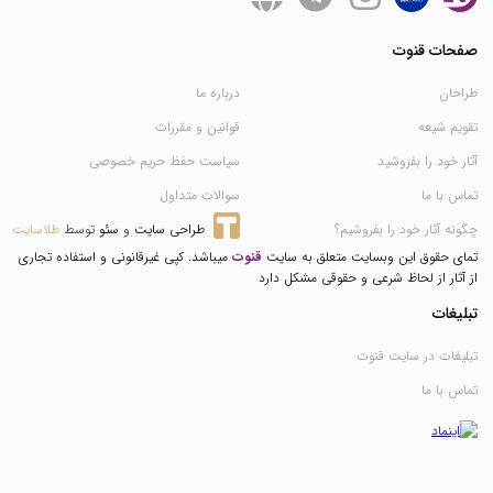
صفحات قنوت
طراحان
درباره ما
تقویم شیعه
قوانین و مقررات
آثار خود را بفروشید
سیاست حفظ حریم خصوصی
تماس با ما
سوالات متداول
چگونه آثار خود را بفروشیم؟
طراحی سایت
 و 
سئو
 توسط 
طلاسایت
تمای حقوق این وبسایت متعلق به سایت
قنوت
میباشد. کپی غیرقانونی و استفاده تجاری
از آثار از لحاظ شرعی و حقوقی مشکل دارد
تبلیغات
تبلیغات در سایت قنوت
تماس با ما