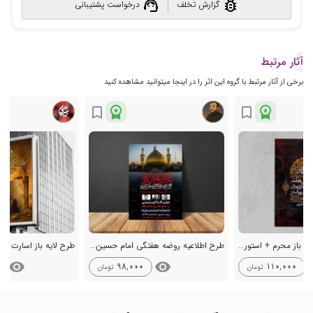
support_agent
bug_report
گزارش تخلف
درخواست پشتیبانی
آثار مرتبط
برخی از آثار مرتبط با گروه این اثر را در اینجا میتوانید مشاهده کنید
workspace_premium
workspace_premium
bookmark_border
bookmark_border
اطلاعیه با کیفیت لایه باز محرم + استوری لایه باز محرم
طرح اطلاعیه روضه هفتگی امام حسین علیه السلام
طرح لایه باز اسارت اه
visibility
visibility
vis
98,000
110,000
تومان
تومان