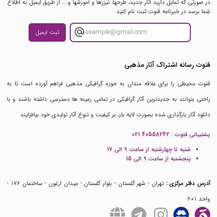
در صورتی که تمایل دارید آثار جدید، طرحها، تیزرها و آموزشها و.... از طریق ایمیل به اطلاع
شما برسد در خبرنامه قنوت ثبت نام کنید
ثبت ایمیل
قنوت رسانه اشتراک آثار مذهبی
قنوت محیطی را برای علاقه مندان به حوزه گرافیکی مذهبی فراهم آورده است تا به
راحتی بتوانند به جدیدترین آثار گرافیکی در تمامی زمینه ها دسترسی داشته باشند و با
دانلود آثار بارگذاری شده بصورت لایه باز، بر کیفیت و تنوع آثار تولیدی خود بیافزایند
پشتیبانی قنوت :
021 40558242
شنبه تا چهارشنبه از ساعت 9 الی 17
پنجشنبه از ساعت 9 الی 15
آدرس دفتر مرکزی :
تهران - شهر گلستان - بلوار گلستان - میدان ارغون - ساختمان 176 -
واحد 601