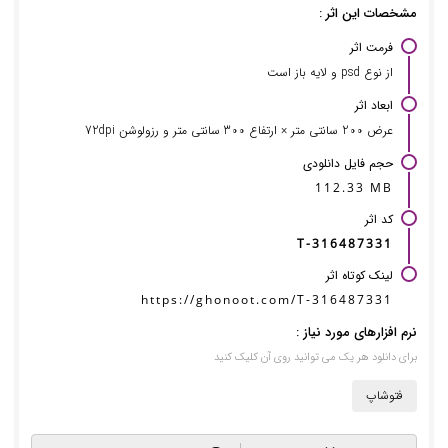
مشخصات این اثر :
فرمت اثر
از نوع psd و لایه باز است
ابعاد اثر
عرض 200 سانتی متر × ارتفاع 300 سانتی متر و رزولوشن 72dpi
حجم فایل دانلودی
112.33 MB
کد اثر
T-316487331
لینک کوتاه اثر
https://ghonoot.com/T-316487331
نرم افزارهای مورد نیاز :
برای دانلود هر یک می توانید روی آن کلیک کنید
فتوشاپ