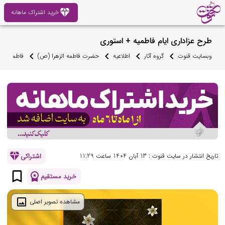
diamond
خرید اشتراک ماهانه
طرح عزاداری ایام فاطمیه + استوری
وبسایت قنوت
گروه آثار
اطلاعیه
حضرت فاطمه الزهرا (ص)
فاطمیه
diamond
اشتراکی
تاریخ انتشار در سایت قنوت : 13 آبان 1404 ساعت 11:29
bookmark_border
workspace_premium
خرید مستقیم
image
مشاهده تصویر اصلی