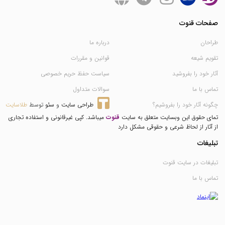
صفحات قنوت
طراحان
درباره ما
تقویم شیعه
قوانین و مقررات
آثار خود را بفروشید
سیاست حفظ حریم خصوصی
تماس با ما
سوالات متداول
چگونه آثار خود را بفروشیم؟
طراحی سایت
 و 
سئو
 توسط 
طلاسایت
تمای حقوق این وبسایت متعلق به سایت
قنوت
میباشد. کپی غیرقانونی و استفاده تجاری
از آثار از لحاظ شرعی و حقوقی مشکل دارد
تبلیغات
تبلیغات در سایت قنوت
تماس با ما