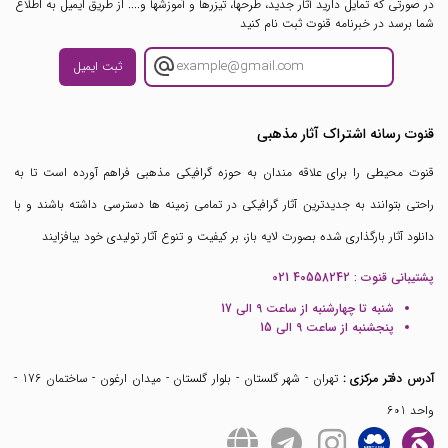
در صورتی که تمایل دارید آثار جدید، طرحها، تیزرها و آموزشها و.... از طریق ایمیل به اطلاع
شما برسد در خبرنامه قنوت ثبت نام کنید
ثبت ایمیل
قنوت رسانه اشتراک آثار مذهبی
قنوت محیطی را برای علاقه مندان به حوزه گرافیکی مذهبی فراهم آورده است تا به
راحتی بتوانند به جدیدترین آثار گرافیکی در تمامی زمینه ها دسترسی داشته باشند و با
دانلود آثار بارگذاری شده بصورت لایه باز، بر کیفیت و تنوع آثار تولیدی خود بیافزایند
پشتیبانی قنوت :
021 40558242
شنبه تا چهارشنبه از ساعت 9 الی 17
پنجشنبه از ساعت 9 الی 15
آدرس دفتر مرکزی :
تهران - شهر گلستان - بلوار گلستان - میدان ارغون - ساختمان 176 -
واحد 601