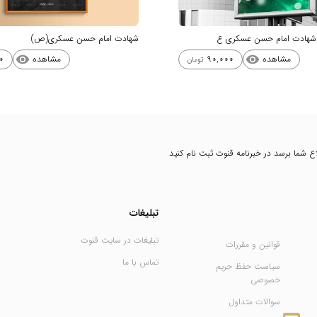
از شهادت امام حسن عسکری ع
شهادت امام حسن عسکری(ص)
مشاهده
مشاهده
0
90,000
visibility
visibility
تومان
طلاع شما برسد در خبرنامه قنوت ثبت نام کنید
تبلیغات
تبلیغات در سایت قنوت
قوانین و مقررات
تماس با ما
سیاست حفظ حریم
خصوصی
سوالات متداول