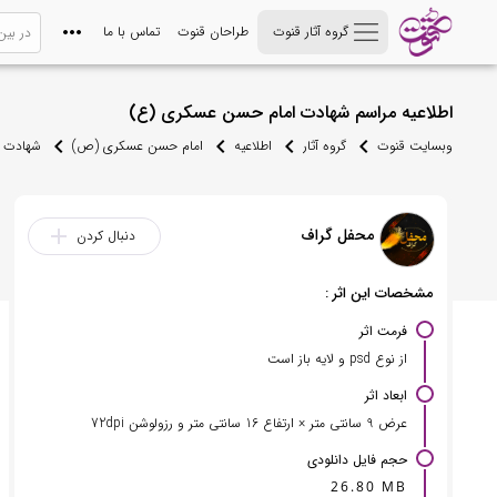
گروه آثار قنوت
طراحان قنوت
تماس با ما
اطلاعیه مراسم شهادت امام حسن عسکری (ع)
وبسایت قنوت
گروه آثار
اطلاعیه
امام حسن عسکری (ص)
شهادت 
محفل گراف
add
دنبال کردن
مشخصات این اثر :
فرمت اثر
از نوع psd و لایه باز است
ابعاد اثر
عرض 9 سانتی متر × ارتفاع 16 سانتی متر و رزولوشن 72dpi
حجم فایل دانلودی
26.80 MB