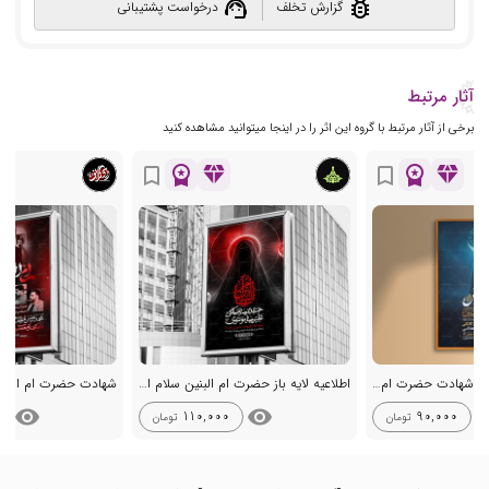
support_agent
bug_report
گزارش تخلف
درخواست پشتیبانی
آثار مرتبط
برخی از آثار مرتبط با گروه این اثر را در اینجا میتوانید مشاهده کنید
workspace_premium
diamond
workspace_premium
diamond
bookmark_border
bookmark_border
طرح لایه باز عزاداری شهادت حضرت ام البنین س + استوری
اطلاعیه لایه باز حضرت ام البنین سلام الله علیها
شهادت حضرت ام البنی
visibility
visibility
visib
110,000
90,000
تومان
تومان