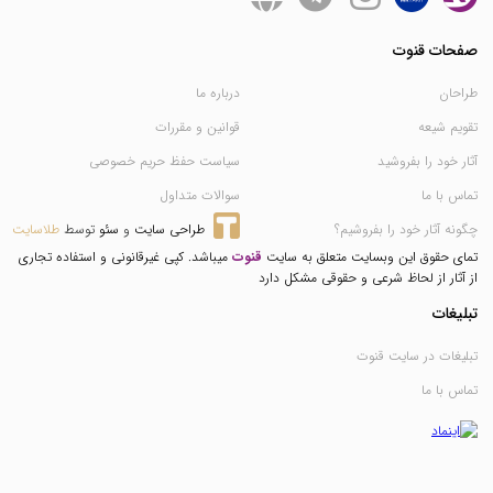
صفحات قنوت
طراحان
درباره ما
تقویم شیعه
قوانین و مقررات
آثار خود را بفروشید
سیاست حفظ حریم خصوصی
تماس با ما
سوالات متداول
چگونه آثار خود را بفروشیم؟
طراحی سایت
 و 
سئو
 توسط 
طلاسایت
تمای حقوق این وبسایت متعلق به سایت
قنوت
میباشد. کپی غیرقانونی و استفاده تجاری
از آثار از لحاظ شرعی و حقوقی مشکل دارد
تبلیغات
تبلیغات در سایت قنوت
تماس با ما