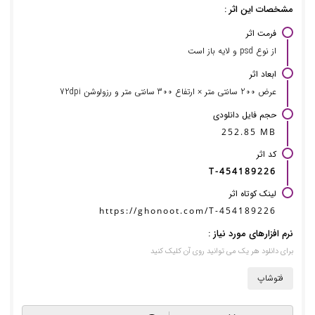
مشخصات این اثر :
فرمت اثر
از نوع psd و لایه باز است
ابعاد اثر
عرض 200 سانتی متر × ارتفاع 300 سانتی متر و رزولوشن 72dpi
حجم فایل دانلودی
252.85 MB
کد اثر
T-454189226
لینک کوتاه اثر
https://ghonoot.com/T-454189226
نرم افزارهای مورد نیاز :
برای دانلود هر یک می توانید روی آن کلیک کنید
فتوشاپ