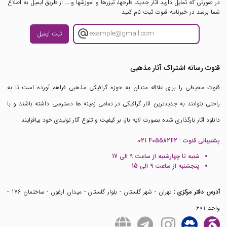
در صورتی که تمایل دارید آثار جدید، طرحها، تیزرها و آموزشها و.... از طریق ایمیل به اطلاع
شما برسد در خبرنامه قنوت ثبت نام کنید
ثبت ایمیل
قنوت رسانه اشتراک آثار مذهبی
قنوت محیطی را برای علاقه مندان به حوزه گرافیکی مذهبی فراهم آورده است تا به
راحتی بتوانند به جدیدترین آثار گرافیکی در تمامی زمینه ها دسترسی داشته باشند و با
دانلود آثار بارگذاری شده بصورت لایه باز، بر کیفیت و تنوع آثار تولیدی خود بیافزایند
پشتیبانی قنوت :
021 40558242
شنبه تا چهارشنبه از ساعت 9 الی 17
پنجشنبه از ساعت 9 الی 15
آدرس دفتر مرکزی :
تهران - شهر گلستان - بلوار گلستان - میدان ارغون - ساختمان 176 -
واحد 601