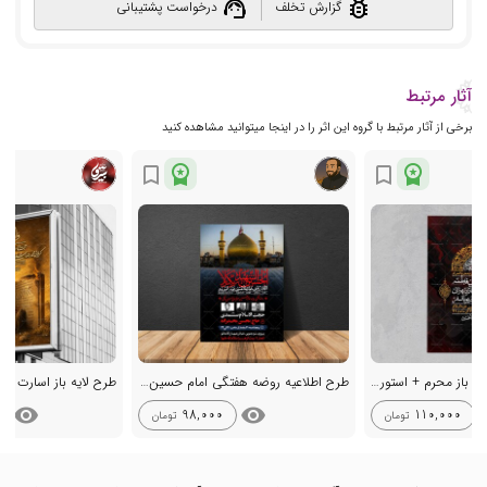
support_agent
bug_report
گزارش تخلف
درخواست پشتیبانی
آثار مرتبط
برخی از آثار مرتبط با گروه این اثر را در اینجا میتوانید مشاهده کنید
workspace_premium
workspace_premium
bookmark_border
bookmark_border
اطلاعیه با کیفیت لایه باز محرم + استوری لایه باز محرم
طرح اطلاعیه روضه هفتگی امام حسین علیه السلام
طرح لایه باز اسارت اه
visibility
visibility
vis
98,000
110,000
تومان
تومان