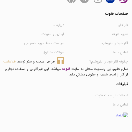
صفحات قنوت
طراحان
درباره ما
تقویم شیعه
قوانین و مقررات
آثار خود را بفروشید
سیاست حفظ حریم خصوصی
تماس با ما
سوالات متداول
چگونه آثار خود را بفروشیم؟
طراحی سایت
 و 
سئو
 توسط 
طلاسایت
تمای حقوق این وبسایت متعلق به سایت
قنوت
میباشد. کپی غیرقانونی و استفاده تجاری
از آثار از لحاظ شرعی و حقوقی مشکل دارد
تبلیغات
تبلیغات در سایت قنوت
تماس با ما