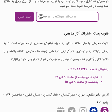
در صورتی که تمایل دارید آثار جدید، طرحها، تیزرها و آموزشها و.... از طریق ایمیل به اطلاع
شما برسد در خبرنامه قنوت ثبت نام کنید
ثبت ایمیل
قنوت رسانه اشتراک آثار مذهبی
قنوت محیطی را برای علاقه مندان به حوزه گرافیکی مذهبی فراهم آورده است تا به
راحتی بتوانند به جدیدترین آثار گرافیکی در تمامی زمینه ها دسترسی داشته باشند و با
دانلود آثار بارگذاری شده بصورت لایه باز، بر کیفیت و تنوع آثار تولیدی خود بیافزایند
پشتیبانی قنوت :
021 40558242
شنبه تا چهارشنبه از ساعت 9 الی 17
پنجشنبه از ساعت 9 الی 15
آدرس دفتر مرکزی :
تهران - شهر گلستان - بلوار گلستان - میدان ارغون - ساختمان 176 -
واحد 601