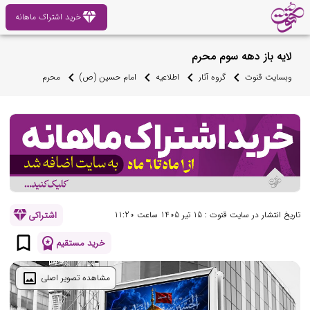
diamond
خرید اشتراک ماهانه
لایه باز دهه سوم محرم
وبسایت قنوت
گروه آثار
اطلاعیه
امام حسین (ص)
محرم
diamond
اشتراکی
تاریخ انتشار در سایت قنوت : 15 تیر 1405 ساعت 11:20
bookmark_border
workspace_premium
خرید مستقیم
image
مشاهده تصویر اصلی