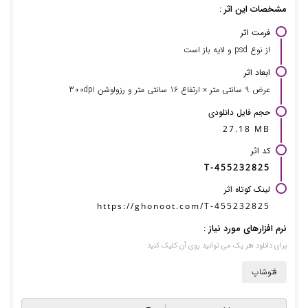
مشخصات این اثر :
فرمت اثر
از نوع psd و لایه باز است
ابعاد اثر
عرض 9 سانتی متر × ارتفاع 16 سانتی متر و رزولوشن 300dpi
حجم فایل دانلودی
27.18 MB
کد اثر
T-455232825
لینک کوتاه اثر
https://ghonoot.com/T-455232825
نرم افزارهای مورد نیاز :
برای دانلود هر یک می توانید روی آن کلیک کنید
فتوشاپ