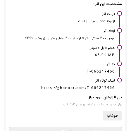
مشخصات این اثر :
فرمت اثر
از نوع psd و لایه باز است
ابعاد اثر
عرض 200 سانتی متر × ارتفاع 300 سانتی متر و رزولوشن 72dpi
حجم فایل دانلودی
45.91 MB
کد اثر
T-666217466
لینک کوتاه اثر
https://ghonoot.com/T-666217466
نرم افزارهای مورد نیاز :
برای دانلود هر یک می توانید روی آن کلیک کنید
فتوشاپ