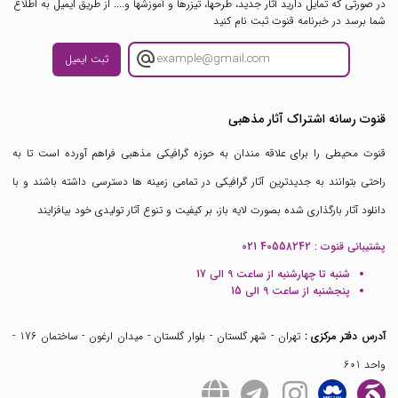
در صورتی که تمایل دارید آثار جدید، طرحها، تیزرها و آموزشها و.... از طریق ایمیل به اطلاع
شما برسد در خبرنامه قنوت ثبت نام کنید
ثبت ایمیل
قنوت رسانه اشتراک آثار مذهبی
قنوت محیطی را برای علاقه مندان به حوزه گرافیکی مذهبی فراهم آورده است تا به
راحتی بتوانند به جدیدترین آثار گرافیکی در تمامی زمینه ها دسترسی داشته باشند و با
دانلود آثار بارگذاری شده بصورت لایه باز، بر کیفیت و تنوع آثار تولیدی خود بیافزایند
پشتیبانی قنوت :
021 40558242
شنبه تا چهارشنبه از ساعت 9 الی 17
پنجشنبه از ساعت 9 الی 15
آدرس دفتر مرکزی :
تهران - شهر گلستان - بلوار گلستان - میدان ارغون - ساختمان 176 -
واحد 601