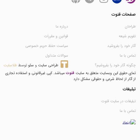
صفحات قنوت
طراحان
درباره ما
تقویم شیعه
قوانین و مقررات
آثار خود را بفروشید
سیاست حفظ حریم خصوصی
تماس با ما
سوالات متداول
چگونه آثار خود را بفروشیم؟
طراحی سایت
 و 
سئو
 توسط 
طلاسایت
تمای حقوق این وبسایت متعلق به سایت
قنوت
میباشد. کپی غیرقانونی و استفاده تجاری
از آثار از لحاظ شرعی و حقوقی مشکل دارد
تبلیغات
تبلیغات در سایت قنوت
تماس با ما