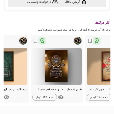
support_agent
bug_report
گزارش تخلف
درخواست پشتیبانی
آثار مرتبط
برخی از آثار مرتبط با گروه این اثر را در اینجا میتوانید مشاهده کنید
workspace_premium
workspace_premium
bookmark_border
bookmark_border
طرح لایه باز اطلاعیه شب های آخر ماه صفر
طرح لایه باز عزاداری دهه آخر صفر + استوری
visibility
visibility
vis
148,000
110,000
تومان
تومان