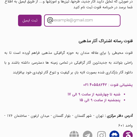
در صورتی که تمایل دارید آثار جدید، طرحها، تیزرها و آموزشها و.... از طریق ایمیل به اطلاع
شما برسد در خبرنامه قنوت ثبت نام کنید
ثبت ایمیل
قنوت رسانه اشتراک آثار مذهبی
قنوت محیطی را برای علاقه مندان به حوزه گرافیکی مذهبی فراهم آورده است تا به
راحتی بتوانند به جدیدترین آثار گرافیکی در تمامی زمینه ها دسترسی داشته باشند و با
دانلود آثار بارگذاری شده بصورت لایه باز، بر کیفیت و تنوع آثار تولیدی خود بیافزایند
پشتیبانی قنوت :
021 40558242
شنبه تا چهارشنبه از ساعت 9 الی 17
پنجشنبه از ساعت 9 الی 15
آدرس دفتر مرکزی :
تهران - شهر گلستان - بلوار گلستان - میدان ارغون - ساختمان 176 -
واحد 601