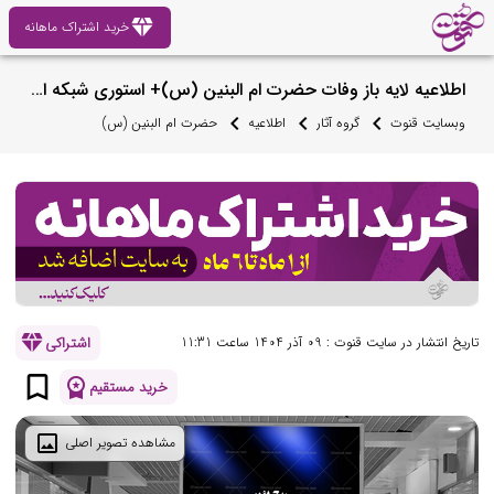
diamond
خرید اشتراک ماهانه
اطلاعیه لایه باز وفات حضرت ام البنین (س)+ استوری شبکه اجتماعی
وبسایت قنوت
گروه آثار
اطلاعیه
حضرت ام البنین (س)
diamond
اشتراکی
تاریخ انتشار در سایت قنوت : 09 آذر 1404 ساعت 11:31
bookmark_border
workspace_premium
خرید مستقیم
image
مشاهده تصویر اصلی