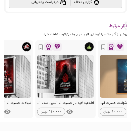
support_agent
bug_report
گزارش تخلف
درخواست پشتیبانی
آثار مرتبط
برخی از آثار مرتبط با گروه این اثر را در اینجا میتوانید مشاهده کنید
workspace_premium
diamond
workspace_premium
diamond
bookmark_border
bookmark_border
طرح لایه باز عزاداری شهادت حضرت ام البنین س + استوری
اطلاعیه لایه باز حضرت ام البنین سلام الله علیها
شهادت حضرت ام البنی
visibility
visibility
visib
110,000
90,000
تومان
تومان