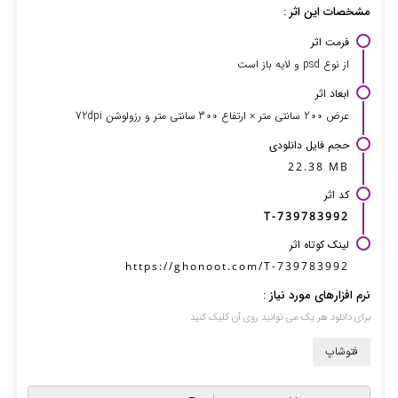
مشخصات این اثر :
فرمت اثر
از نوع psd و لایه باز است
ابعاد اثر
عرض 200 سانتی متر × ارتفاع 300 سانتی متر و رزولوشن 72dpi
حجم فایل دانلودی
22.38 MB
کد اثر
T-739783992
لینک کوتاه اثر
https://ghonoot.com/T-739783992
نرم افزارهای مورد نیاز :
برای دانلود هر یک می توانید روی آن کلیک کنید
فتوشاپ