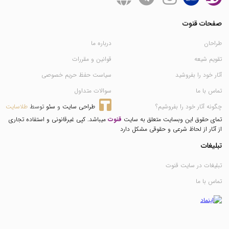
صفحات قنوت
طراحان
درباره ما
تقویم شیعه
قوانین و مقررات
آثار خود را بفروشید
سیاست حفظ حریم خصوصی
تماس با ما
سوالات متداول
چگونه آثار خود را بفروشیم؟
طراحی سایت
 و 
سئو
 توسط 
طلاسایت
تمای حقوق این وبسایت متعلق به سایت
قنوت
میباشد. کپی غیرقانونی و استفاده تجاری
از آثار از لحاظ شرعی و حقوقی مشکل دارد
تبلیغات
تبلیغات در سایت قنوت
تماس با ما