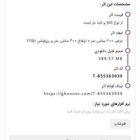
مشخصات این اثر :
فرمت اثر
از نوع psd و لایه باز است
ابعاد اثر
عرض 200 سانتی متر × ارتفاع 300 سانتی متر و رزولوشن 72dpi
حجم فایل دانلودی
389.57 MB
کد اثر
T-855363939
لینک کوتاه اثر
https://ghonoot.com/T-855363939
نرم افزارهای مورد نیاز :
برای دانلود هر یک می توانید روی آن کلیک کنید
فتوشاپ