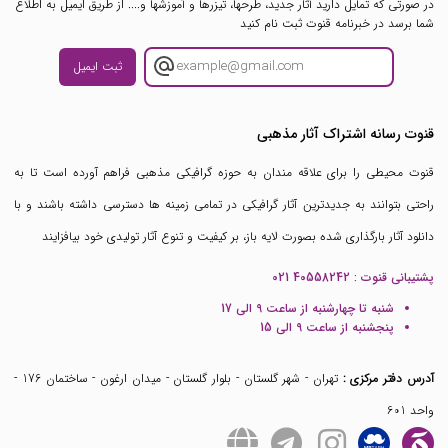
در صورتی که تمایل دارید آثار جدید، طرحها، تیزرها و آموزشها و.... از طریق ایمیل به اطلاع
شما برسد در خبرنامه قنوت ثبت نام کنید
ثبت ایمیل
قنوت رسانه اشتراک آثار مذهبی
قنوت محیطی را برای علاقه مندان به حوزه گرافیکی مذهبی فراهم آورده است تا به
راحتی بتوانند به جدیدترین آثار گرافیکی در تمامی زمینه ها دسترسی داشته باشند و با
دانلود آثار بارگذاری شده بصورت لایه باز، بر کیفیت و تنوع آثار تولیدی خود بیافزایند
پشتیبانی قنوت :
021 40558242
شنبه تا چهارشنبه از ساعت 9 الی 17
پنجشنبه از ساعت 9 الی 15
آدرس دفتر مرکزی :
تهران - شهر گلستان - بلوار گلستان - میدان ارغون - ساختمان 176 -
واحد 601