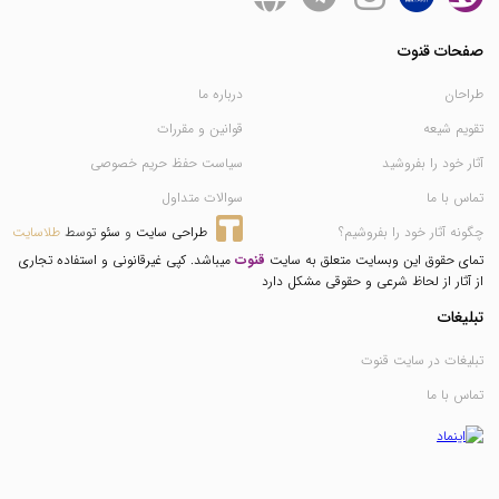
صفحات قنوت
طراحان
درباره ما
تقویم شیعه
قوانین و مقررات
آثار خود را بفروشید
سیاست حفظ حریم خصوصی
تماس با ما
سوالات متداول
چگونه آثار خود را بفروشیم؟
طراحی سایت
 و 
سئو
 توسط 
طلاسایت
تمای حقوق این وبسایت متعلق به سایت
قنوت
میباشد. کپی غیرقانونی و استفاده تجاری
از آثار از لحاظ شرعی و حقوقی مشکل دارد
تبلیغات
تبلیغات در سایت قنوت
تماس با ما