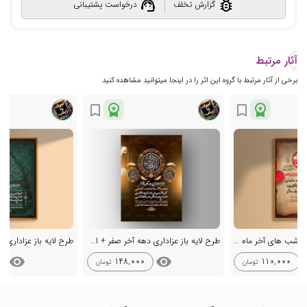
support_agent
bug_report
گزارش تخلف
درخواست پشتیبانی
آثار مرتبط
برخی از آثار مرتبط با گروه این اثر را در اینجا میتوانید مشاهده کنید
workspace_premium
workspace_premium
bookmark_border
bookmark_border
طرح لایه باز اطلاعیه شب های آخر ماه صفر
طرح لایه باز عزاداری دهه آخر صفر + استوری
visibility
visibility
vis
148,000
110,000
تومان
تومان