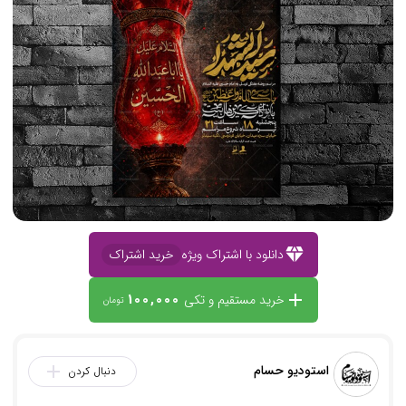
diamond
دانلود با اشتراک ویژه
خرید اشتراک
100,000
add
خرید مستقیم و تکی
تومان
استودیو حسام
add
دنبال کردن