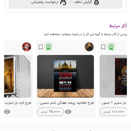
support_agent
bug_report
گزارش تخلف
درخواست پشتیبانی
آثار مرتبط
برخی از آثار مرتبط با گروه این اثر را در اینجا میتوانید مشاهده کنید
workspace_premium
workspace_premium
bookmark_border
bookmark_border
اطلاعیه با کیفیت لایه باز محرم + استوری لایه باز محرم
طرح اطلاعیه روضه هفتگی امام حسین علیه السلام
طرح لایه باز اسارت اه
visibility
visibility
vis
98,000
110,000
تومان
تومان