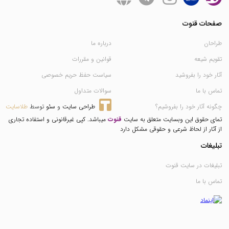
صفحات قنوت
طراحان
درباره ما
تقویم شیعه
قوانین و مقررات
آثار خود را بفروشید
سیاست حفظ حریم خصوصی
تماس با ما
سوالات متداول
چگونه آثار خود را بفروشیم؟
طراحی سایت
 و 
سئو
 توسط 
طلاسایت
تمای حقوق این وبسایت متعلق به سایت
قنوت
میباشد. کپی غیرقانونی و استفاده تجاری
از آثار از لحاظ شرعی و حقوقی مشکل دارد
تبلیغات
تبلیغات در سایت قنوت
تماس با ما