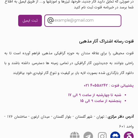
در صورتی که تمایل دارید آثار جدید، طرحها، تیزرها و آموزشها و.... از طریق ایمیل به اطلاع
شما برسد در خبرنامه قنوت ثبت نام کنید
ثبت ایمیل
قنوت رسانه اشتراک آثار مذهبی
قنوت محیطی را برای علاقه مندان به حوزه گرافیکی مذهبی فراهم آورده است تا به
راحتی بتوانند به جدیدترین آثار گرافیکی در تمامی زمینه ها دسترسی داشته باشند و با
دانلود آثار بارگذاری شده بصورت لایه باز، بر کیفیت و تنوع آثار تولیدی خود بیافزایند
پشتیبانی قنوت :
021 40558242
شنبه تا چهارشنبه از ساعت 9 الی 17
پنجشنبه از ساعت 9 الی 15
آدرس دفتر مرکزی :
تهران - شهر گلستان - بلوار گلستان - میدان ارغون - ساختمان 176 -
واحد 601