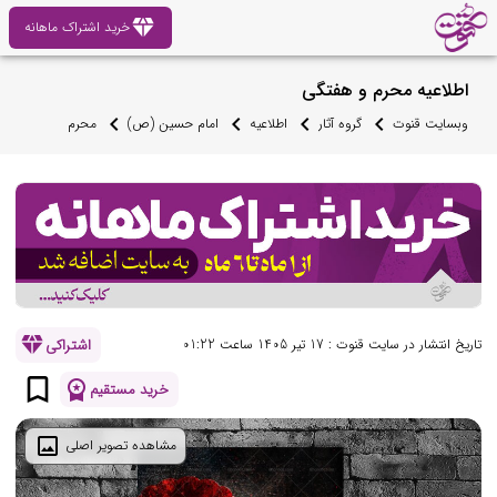
diamond
خرید اشتراک ماهانه
اطلاعیه محرم و هفتگی
وبسایت قنوت
گروه آثار
اطلاعیه
امام حسین (ص)
محرم
diamond
اشتراکی
تاریخ انتشار در سایت قنوت : 17 تیر 1405 ساعت 01:22
bookmark_border
workspace_premium
خرید مستقیم
image
مشاهده تصویر اصلی