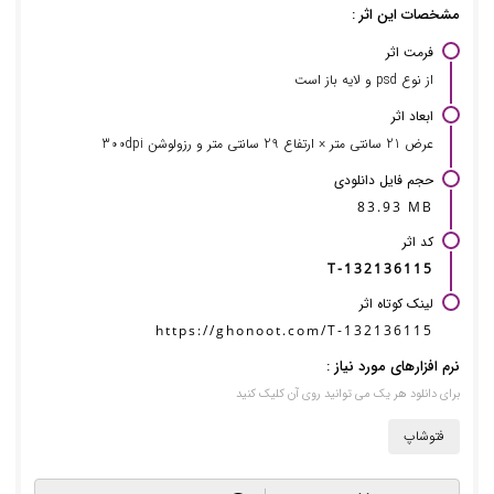
مشخصات این اثر :
فرمت اثر
از نوع psd و لایه باز است
ابعاد اثر
عرض 21 سانتی متر × ارتفاع 29 سانتی متر و رزولوشن 300dpi
حجم فایل دانلودی
83.93 MB
کد اثر
T-132136115
لینک کوتاه اثر
https://ghonoot.com/T-132136115
نرم افزارهای مورد نیاز :
برای دانلود هر یک می توانید روی آن کلیک کنید
فتوشاپ