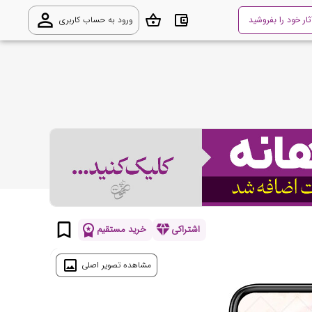
person_outline
shopping_basket
account_balance_wallet
ثار خود را بفروشید
ورود به حساب کاربری
bookmark_border
workspace_premium
diamond
اشتراکی
خرید مستقیم
image
مشاهده تصویر اصلی