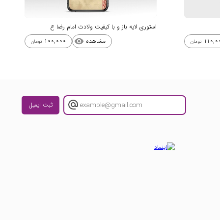
استوری لایه باز و با کیفیت ولادت امام رضا ع
مشاهده
100,000
110,0
visibility
تومان
تومان
ثبت ایمیل