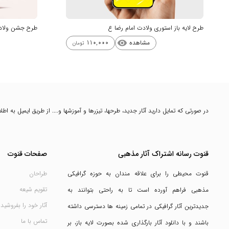
طرح لایه باز استوری ولادت امام رضا ع
طرح جشن ولادت
مشاهده
110,000
visibility
تومان
در صورتی که تمایل دارید آثار جدید، طرحها، تیزرها و آموزشها و.... از طریق ایمیل به ا
قنوت رسانه اشتراک آثار مذهبی
صفحات قنوت
قنوت محیطی را برای علاقه مندان به حوزه گرافیکی
طراحان
تقویم شیعه
مذهبی فراهم آورده است تا به راحتی بتوانند به
آثار خود را بفروشید
جدیدترین آثار گرافیکی در تمامی زمینه ها دسترسی داشته
تماس با ما
باشند و با دانلود آثار بارگذاری شده بصورت لایه باز، بر