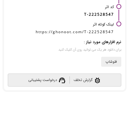
کد اثر
T-222528547
لینک کوتاه اثر
https://ghonoot.com/T-222528547
نرم افزارهای مورد نیاز :
برای دانلود هر یک می توانید روی آن کلیک کنید
فتوشاپ
support_agent
bug_report
گزارش تخلف
درخواست پشتیبانی