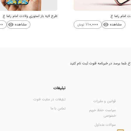
 امام رضا ع
طرح لایه باز استوری ولادت امام رضا ع
مشاهده
مشاهده
00
110,000
visibility
visibility
تومان
طلاع شما برسد در خبرنامه قنوت ثبت نام کنید
تبلیغات
تبلیغات در سایت قنوت
قوانین و مقررات
تماس با ما
سیاست حفظ حریم
خصوصی
سوالات متداول