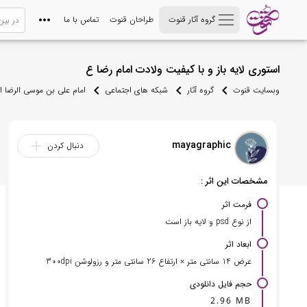
گروه آثار قنوت
طراحان قنوت
تماس با ما
استوری لایه باز و با کیفیت ولادت امام رضا ع
وبسایت قنوت
گروه آثار
شبکه های اجتماعی
امام علی بن موسی الرضا 
mayagraphic
add
دنبال کردن
مشخصات این اثر :
فرمت اثر
از نوع psd و لایه باز است
ابعاد اثر
عرض 14 سانتی متر × ارتفاع 26 سانتی متر و رزولوشن 300dpi
حجم فایل دانلودی
2.96 MB