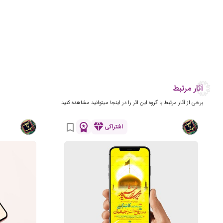
آثار مرتبط
برخی از آثار مرتبط با گروه این اثر را در اینجا میتوانید مشاهده کنید
workspace_premium
diamond
bookmark_border
اشتراکی