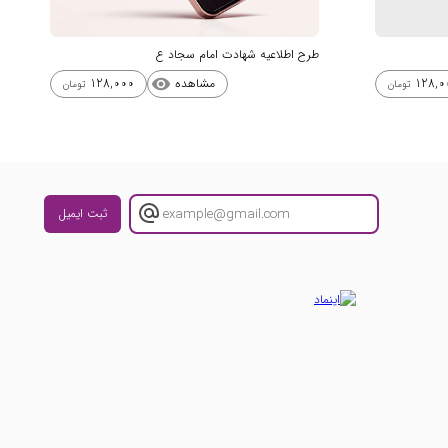
طرح اطلاعیه شهادت امام سجاد ع
مشاهده
128,000
128,0
visibility
تومان
تومان
ثبت ایمیل