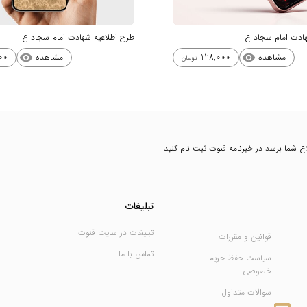
هادت امام سجاد ع
طرح اطلاعیه شهادت امام سجاد ع
مشاهده
مشاهده
00
128,000
visibility
visibility
تومان
طلاع شما برسد در خبرنامه قنوت ثبت نام کنید
تبلیغات
تبلیغات در سایت قنوت
قوانین و مقررات
تماس با ما
سیاست حفظ حریم
خصوصی
سوالات متداول