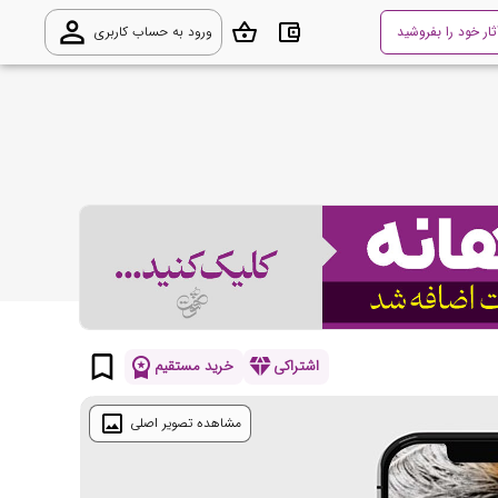
person_outline
shopping_basket
account_balance_wallet
ثار خود را بفروشید
ورود به حساب کاربری
bookmark_border
workspace_premium
diamond
اشتراکی
خرید مستقیم
image
مشاهده تصویر اصلی