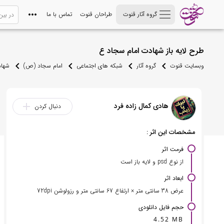
گروه آثار قنوت
طراحان قنوت
تماس با ما
طرح لایه باز شهادت امام سجاد ع
وبسایت قنوت
گروه آثار
شبکه های اجتماعی
امام سجاد (ص)
شهاد
هادی کمال زاده فرد
add
دنبال کردن
مشخصات این اثر :
فرمت اثر
از نوع psd و لایه باز است
ابعاد اثر
عرض 38 سانتی متر × ارتفاع 67 سانتی متر و رزولوشن 72dpi
حجم فایل دانلودی
4.52 MB