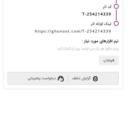
کد اثر
T-254214339
لینک کوتاه اثر
https://ghonoot.com/T-254214339
نرم افزارهای مورد نیاز :
برای دانلود هر یک می توانید روی آن کلیک کنید
فتوشاپ
support_agent
bug_report
گزارش تخلف
درخواست پشتیبانی