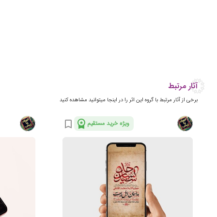
آثار مرتبط
برخی از آثار مرتبط با گروه این اثر را در اینجا میتوانید مشاهده کنید
workspace_premium
bookmark_border
ویژه خرید مستقیم