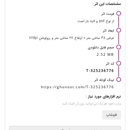
مشخصات این اثر :
فرمت اثر
از نوع psd و لایه باز است
ابعاد اثر
عرض 38 سانتی متر × ارتفاع 67 سانتی متر و رزولوشن 72dpi
حجم فایل دانلودی
2.52 MB
کد اثر
T-325236776
لینک کوتاه اثر
https://ghonoot.com/T-325236776
نرم افزارهای مورد نیاز :
برای دانلود هر یک می توانید روی آن کلیک کنید
فتوشاپ