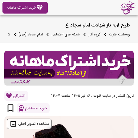
diamond
خرید اشتراک ماهانه
طرح لایه باز شهادت امام سجاد ع
وبسایت قنوت
گروه آثار
شبکه های اجتماعی
امام سجاد (ص)
شهادت 
diamond
اشتراکی
تاریخ انتشار در سایت قنوت : 16 تیر 1405 ساعت 14:07
bookmark_border
workspace_premium
خرید مستقیم
image
مشاهده تصویر اصلی