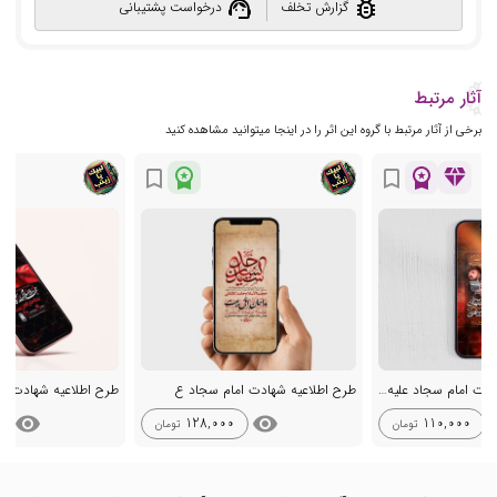
support_agent
bug_report
گزارش تخلف
درخواست پشتیبانی
آثار مرتبط
برخی از آثار مرتبط با گروه این اثر را در اینجا میتوانید مشاهده کنید
workspace_premium
workspace_premium
diamond
bookmark_border
bookmark_border
استوری لایه باز شهادت امام سجاد علیه السلام
طرح اطلاعیه شهادت امام سجاد ع
طرح اطلاعیه شهادت ا
visibility
visibility
vis
128,000
110,000
تومان
تومان