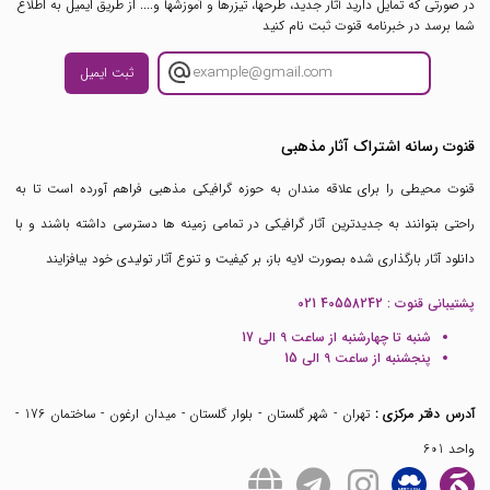
در صورتی که تمایل دارید آثار جدید، طرحها، تیزرها و آموزشها و.... از طریق ایمیل به اطلاع
شما برسد در خبرنامه قنوت ثبت نام کنید
ثبت ایمیل
قنوت رسانه اشتراک آثار مذهبی
قنوت محیطی را برای علاقه مندان به حوزه گرافیکی مذهبی فراهم آورده است تا به
راحتی بتوانند به جدیدترین آثار گرافیکی در تمامی زمینه ها دسترسی داشته باشند و با
دانلود آثار بارگذاری شده بصورت لایه باز، بر کیفیت و تنوع آثار تولیدی خود بیافزایند
پشتیبانی قنوت :
021 40558242
شنبه تا چهارشنبه از ساعت 9 الی 17
پنجشنبه از ساعت 9 الی 15
آدرس دفتر مرکزی :
تهران - شهر گلستان - بلوار گلستان - میدان ارغون - ساختمان 176 -
واحد 601