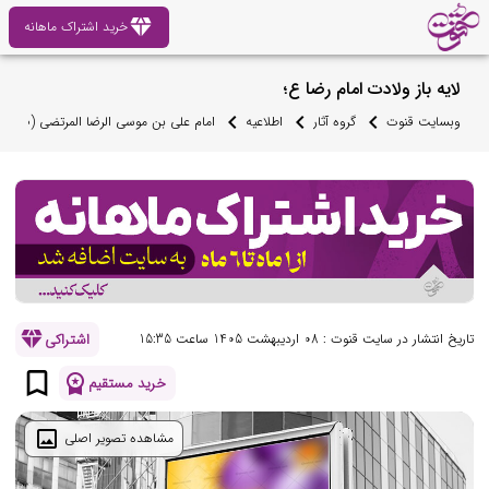
diamond
خرید اشتراک ماهانه
لایه باز ولادت امام رضا ع؛
وبسایت قنوت
گروه آثار
اطلاعیه
امام علی بن موسی الرضا المرتضی (ص)
diamond
اشتراکی
تاریخ انتشار در سایت قنوت : 08 اردیبهشت 1405 ساعت 15:35
bookmark_border
workspace_premium
خرید مستقیم
image
مشاهده تصویر اصلی