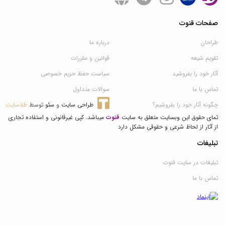
صفحات قنوت
طراحان
درباره ما
تقویم شیعه
قوانین و مقررات
آثار خود را بفروشید
سیاست حفظ حریم خصوصی
تماس با ما
سوالات متداول
چگونه آثار خود را بفروشیم؟
طراحی سایت
 و 
سئو
 توسط 
طلاسایت
تمای حقوق این وبسایت متعلق به سایت
قنوت
میباشد. کپی غیرقانونی و استفاده تجاری
از آثار از لحاظ شرعی و حقوقی مشکل دارد
تبلیغات
تبلیغات در سایت قنوت
تماس با ما