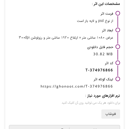
مشخصات این اثر :
فرمت اثر
از نوع psd و لایه باز است
ابعاد اثر
عرض 1080 سانتی متر × ارتفاع 1920 سانتی متر و رزولوشن 300dpi
حجم فایل دانلودی
30.82 MB
کد اثر
T-374976866
لینک کوتاه اثر
https://ghonoot.com/T-374976866
نرم افزارهای مورد نیاز :
برای دانلود هر یک می توانید روی آن کلیک کنید
فتوشاپ