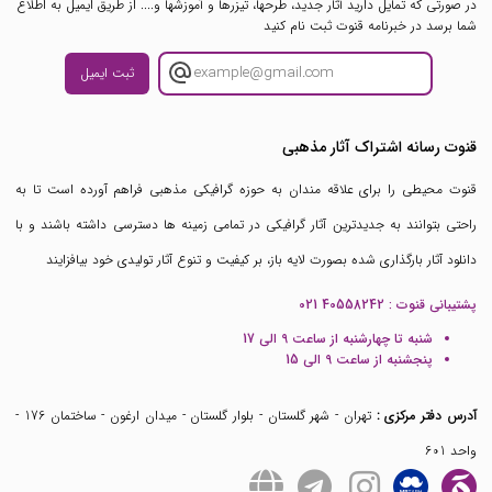
در صورتی که تمایل دارید آثار جدید، طرحها، تیزرها و آموزشها و.... از طریق ایمیل به اطلاع
شما برسد در خبرنامه قنوت ثبت نام کنید
ثبت ایمیل
قنوت رسانه اشتراک آثار مذهبی
قنوت محیطی را برای علاقه مندان به حوزه گرافیکی مذهبی فراهم آورده است تا به
راحتی بتوانند به جدیدترین آثار گرافیکی در تمامی زمینه ها دسترسی داشته باشند و با
دانلود آثار بارگذاری شده بصورت لایه باز، بر کیفیت و تنوع آثار تولیدی خود بیافزایند
پشتیبانی قنوت :
021 40558242
شنبه تا چهارشنبه از ساعت 9 الی 17
پنجشنبه از ساعت 9 الی 15
آدرس دفتر مرکزی :
تهران - شهر گلستان - بلوار گلستان - میدان ارغون - ساختمان 176 -
واحد 601