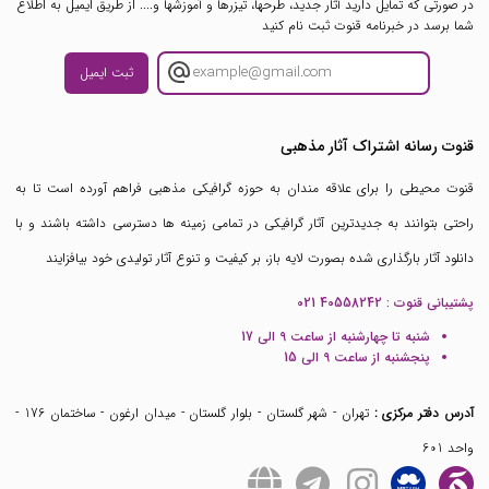
در صورتی که تمایل دارید آثار جدید، طرحها، تیزرها و آموزشها و.... از طریق ایمیل به اطلاع
شما برسد در خبرنامه قنوت ثبت نام کنید
ثبت ایمیل
قنوت رسانه اشتراک آثار مذهبی
قنوت محیطی را برای علاقه مندان به حوزه گرافیکی مذهبی فراهم آورده است تا به
راحتی بتوانند به جدیدترین آثار گرافیکی در تمامی زمینه ها دسترسی داشته باشند و با
دانلود آثار بارگذاری شده بصورت لایه باز، بر کیفیت و تنوع آثار تولیدی خود بیافزایند
پشتیبانی قنوت :
021 40558242
شنبه تا چهارشنبه از ساعت 9 الی 17
پنجشنبه از ساعت 9 الی 15
آدرس دفتر مرکزی :
تهران - شهر گلستان - بلوار گلستان - میدان ارغون - ساختمان 176 -
واحد 601