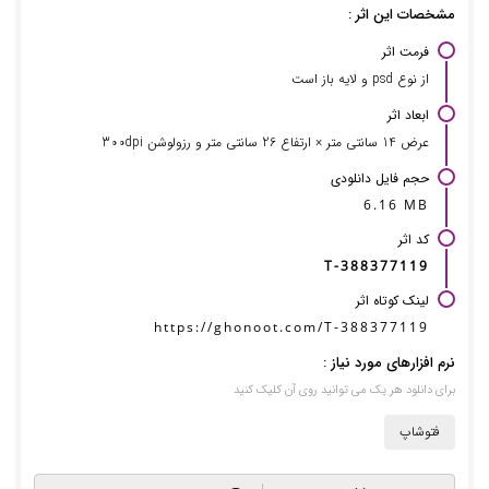
مشخصات این اثر :
فرمت اثر
از نوع psd و لایه باز است
ابعاد اثر
عرض 14 سانتی متر × ارتفاع 26 سانتی متر و رزولوشن 300dpi
حجم فایل دانلودی
6.16 MB
کد اثر
T-388377119
لینک کوتاه اثر
https://ghonoot.com/T-388377119
نرم افزارهای مورد نیاز :
برای دانلود هر یک می توانید روی آن کلیک کنید
فتوشاپ