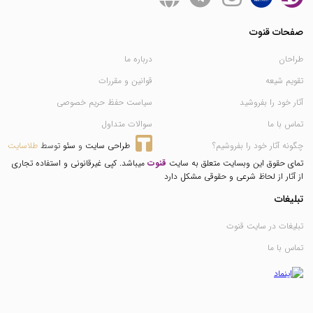
صفحات قنوت
طراحان
درباره ما
تقویم شیعه
قوانین و مقررات
آثار خود را بفروشید
سیاست حفظ حریم خصوصی
تماس با ما
سوالات متداول
چگونه آثار خود را بفروشیم؟
طراحی سایت
 و 
سئو
 توسط 
طلاسایت
تمای حقوق این وبسایت متعلق به سایت
قنوت
میباشد. کپی غیرقانونی و استفاده تجاری
از آثار از لحاظ شرعی و حقوقی مشکل دارد
تبلیغات
تبلیغات در سایت قنوت
تماس با ما