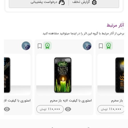
support_agent
bug_report
گزارش تخلف
درخواست پشتیبانی
آثار مرتبط
برخی از آثار مرتبط با گروه این اثر را در اینجا میتوانید مشاهده کنید
workspace_premium
workspace_premium
bookmark_border
bookmark_border
یه باز محرم
استوری با کیفیت لایه باز محرم
استوری با کیفیت لایه ب
visibility
visibility
vis
110,000
110,000
تومان
تومان