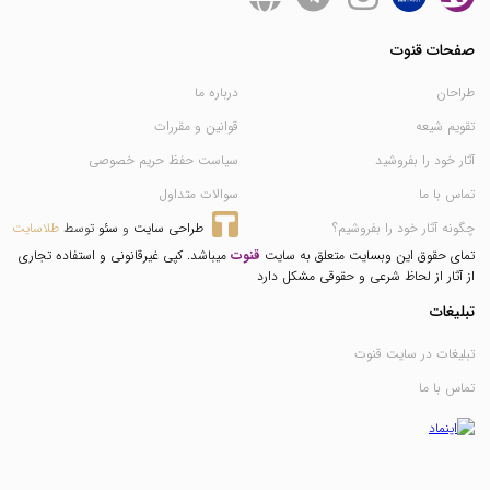
صفحات قنوت
طراحان
درباره ما
تقویم شیعه
قوانین و مقررات
آثار خود را بفروشید
سیاست حفظ حریم خصوصی
تماس با ما
سوالات متداول
چگونه آثار خود را بفروشیم؟
طراحی سایت
 و 
سئو
 توسط 
طلاسایت
تمای حقوق این وبسایت متعلق به سایت
قنوت
میباشد. کپی غیرقانونی و استفاده تجاری
از آثار از لحاظ شرعی و حقوقی مشکل دارد
تبلیغات
تبلیغات در سایت قنوت
تماس با ما