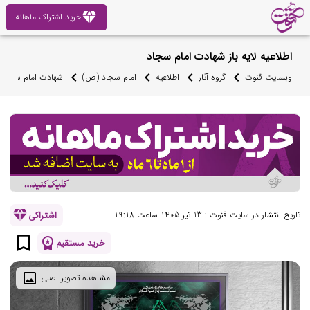
diamond
خرید اشتراک ماهانه
اطلاعیه لایه باز شهادت امام سجاد
وبسایت قنوت
گروه آثار
اطلاعیه
امام سجاد (ص)
شهادت امام سجاد
diamond
اشتراکی
تاریخ انتشار در سایت قنوت : 13 تیر 1405 ساعت 19:18
bookmark_border
workspace_premium
خرید مستقیم
image
مشاهده تصویر اصلی