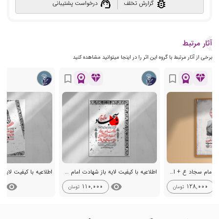
support_agent
bug_report
گزارش تخلف
درخواست پشتیبانی
آثار مرتبط
برخی از آثار مرتبط با گروه این اثر را در اینجا میتوانید مشاهده کنید
workspace_premium
diamond
workspace_premium
diamond
bookmark_border
bookmark_border
طرح لایه باز شهادت امام سجاد ع + استوری
اطلاعیه با کیفیت لایه باز شهادت امام سجاد (ع)+ استوری
visibility
visibility
vi
110,000
128,000
تومان
تومان