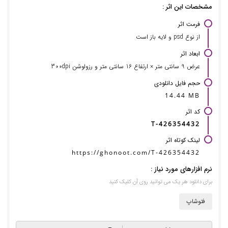
مشخصات این اثر :
فرمت اثر
از نوع psd و لایه باز است
ابعاد اثر
عرض 9 سانتی متر × ارتفاع 16 سانتی متر و رزولوشن 300dpi
حجم فایل دانلودی
14.44 MB
کد اثر
T-426354432
لینک کوتاه اثر
https://ghonoot.com/T-426354432
نرم افزارهای مورد نیاز :
برای دانلود هر یک می توانید روی آن کلیک کنید
فتوشاپ