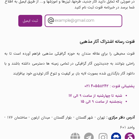
در صورتی که تمایل دارید آثار جدید، طرحها، تیزرها و آموزشها و.... از طریق ایمیل به اطلاع
شما برسد در خبرنامه قنوت ثبت نام کنید
ثبت ایمیل
قنوت رسانه اشتراک آثار مذهبی
قنوت محیطی را برای علاقه مندان به حوزه گرافیکی مذهبی فراهم آورده است تا به
راحتی بتوانند به جدیدترین آثار گرافیکی در تمامی زمینه ها دسترسی داشته باشند و با
دانلود آثار بارگذاری شده بصورت لایه باز، بر کیفیت و تنوع آثار تولیدی خود بیافزایند
پشتیبانی قنوت :
021 40558242
شنبه تا چهارشنبه از ساعت 9 الی 17
پنجشنبه از ساعت 9 الی 15
آدرس دفتر مرکزی :
تهران - شهر گلستان - بلوار گلستان - میدان ارغون - ساختمان 176 -
واحد 601