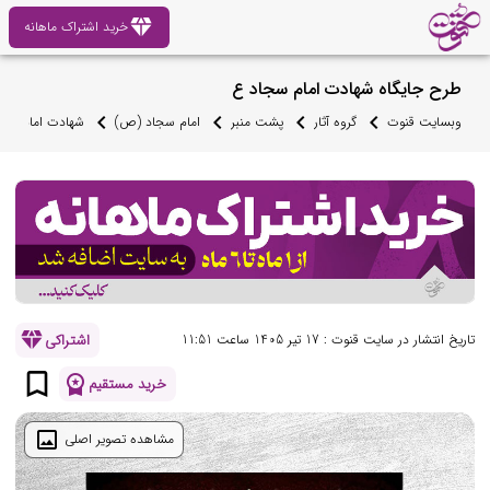
diamond
خرید اشتراک ماهانه
طرح جایگاه شهادت امام سجاد ع
وبسایت قنوت
گروه آثار
پشت منبر
امام سجاد (ص)
شهادت امام سج
diamond
اشتراکی
تاریخ انتشار در سایت قنوت : 17 تیر 1405 ساعت 11:51
bookmark_border
workspace_premium
خرید مستقیم
image
مشاهده تصویر اصلی