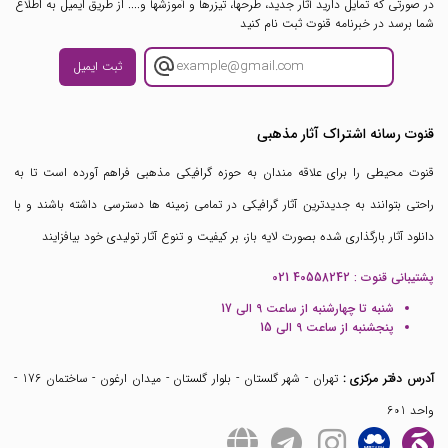
در صورتی که تمایل دارید آثار جدید، طرحها، تیزرها و آموزشها و.... از طریق ایمیل به اطلاع
شما برسد در خبرنامه قنوت ثبت نام کنید
ثبت ایمیل
قنوت رسانه اشتراک آثار مذهبی
قنوت محیطی را برای علاقه مندان به حوزه گرافیکی مذهبی فراهم آورده است تا به
راحتی بتوانند به جدیدترین آثار گرافیکی در تمامی زمینه ها دسترسی داشته باشند و با
دانلود آثار بارگذاری شده بصورت لایه باز، بر کیفیت و تنوع آثار تولیدی خود بیافزایند
پشتیبانی قنوت :
021 40558242
شنبه تا چهارشنبه از ساعت 9 الی 17
پنجشنبه از ساعت 9 الی 15
آدرس دفتر مرکزی :
تهران - شهر گلستان - بلوار گلستان - میدان ارغون - ساختمان 176 -
واحد 601