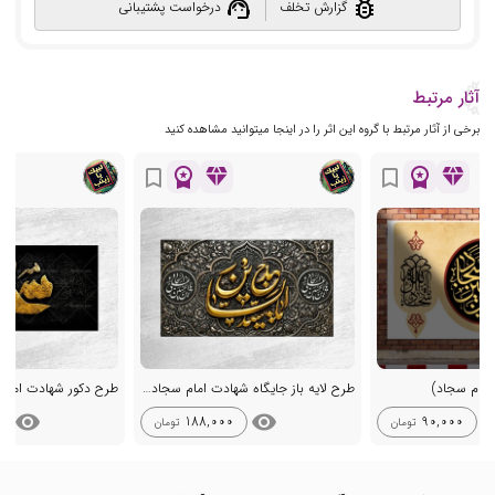
support_agent
bug_report
گزارش تخلف
درخواست پشتیبانی
آثار مرتبط
برخی از آثار مرتبط با گروه این اثر را در اینجا میتوانید مشاهده کنید
workspace_premium
diamond
workspace_premium
diamond
bookmark_border
bookmark_border
مام سجاد)
طرح لایه باز جایگاه شهادت امام سجاد ع
طرح دکور شهادت امام
visibility
visibility
visib
188,000
90,000
تومان
تومان