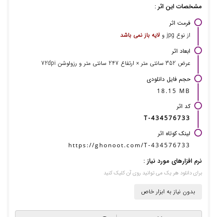
مشخصات این اثر :
فرمت اثر
از نوع jpg و
لایه باز نمی باشد
ابعاد اثر
عرض 352 سانتی متر × ارتفاع 247 سانتی متر و رزولوشن 72dpi
حجم فایل دانلودی
18.15 MB
کد اثر
T-434576733
لینک کوتاه اثر
https://ghonoot.com/T-434576733
نرم افزارهای مورد نیاز :
برای دانلود هر یک می توانید روی آن کلیک کنید
بدون نیاز به ابزار خاص