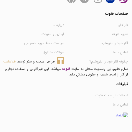
صفحات قنوت
طراحان
درباره ما
تقویم شیعه
قوانین و مقررات
آثار خود را بفروشید
سیاست حفظ حریم خصوصی
تماس با ما
سوالات متداول
چگونه آثار خود را بفروشیم؟
طراحی سایت
 و 
سئو
 توسط 
طلاسایت
تمای حقوق این وبسایت متعلق به سایت
قنوت
میباشد. کپی غیرقانونی و استفاده تجاری
از آثار از لحاظ شرعی و حقوقی مشکل دارد
تبلیغات
تبلیغات در سایت قنوت
تماس با ما