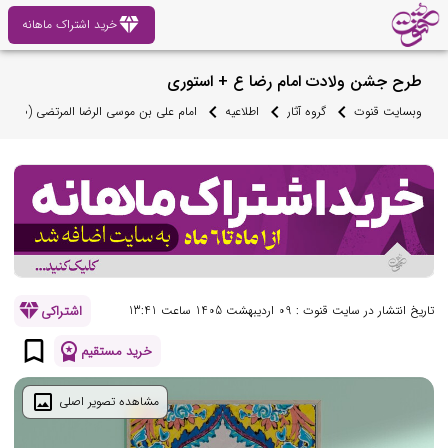
diamond
خرید اشتراک ماهانه
طرح جشن ولادت امام رضا ع + استوری
وبسایت قنوت
گروه آثار
اطلاعیه
امام علی بن موسی الرضا المرتضی (ص)
diamond
اشتراکی
تاریخ انتشار در سایت قنوت : 09 اردیبهشت 1405 ساعت 13:41
bookmark_border
workspace_premium
خرید مستقیم
image
مشاهده تصویر اصلی