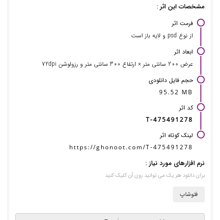
مشخصات این اثر :
فرمت اثر
از نوع psd و لایه باز است
ابعاد اثر
عرض 200 سانتی متر × ارتفاع 300 سانتی متر و رزولوشن 72dpi
حجم فایل دانلودی
95.52 MB
کد اثر
T-475491278
لینک کوتاه اثر
https://ghonoot.com/T-475491278
نرم افزارهای مورد نیاز :
برای دانلود هر یک می توانید روی آن کلیک کنید
فتوشاپ