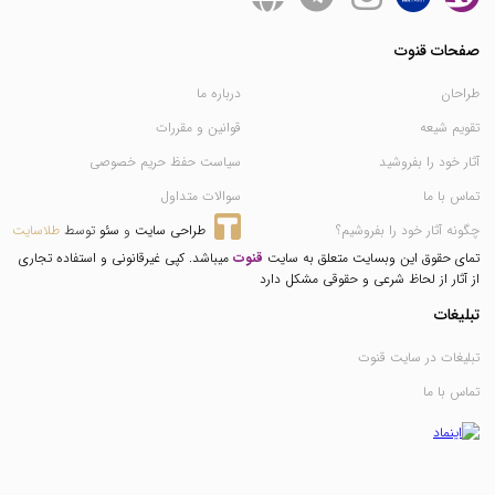
صفحات قنوت
طراحان
درباره ما
تقویم شیعه
قوانین و مقررات
آثار خود را بفروشید
سیاست حفظ حریم خصوصی
تماس با ما
سوالات متداول
چگونه آثار خود را بفروشیم؟
طراحی سایت
 و 
سئو
 توسط 
طلاسایت
تمای حقوق این وبسایت متعلق به سایت
قنوت
میباشد. کپی غیرقانونی و استفاده تجاری
از آثار از لحاظ شرعی و حقوقی مشکل دارد
تبلیغات
تبلیغات در سایت قنوت
تماس با ما