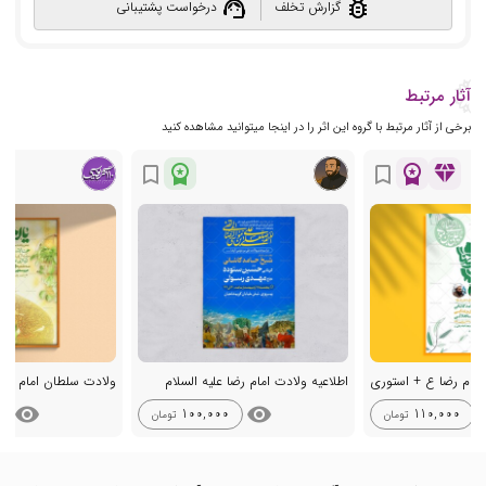
support_agent
bug_report
گزارش تخلف
درخواست پشتیبانی
آثار مرتبط
برخی از آثار مرتبط با گروه این اثر را در اینجا میتوانید مشاهده کنید
workspace_premium
workspace_premium
diamond
bookmark_border
bookmark_border
مام رضا ع + استوری
اطلاعیه ولادت امام رضا علیه السلام
ولادت سلطان امام رضا
visibility
visibility
vis
100,000
110,000
تومان
تومان