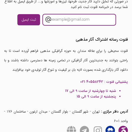
در صورتی که تمایل دارید آثار جدید، طرحها، تیزرها و آموزشها و.... از طریق ایمیل به اطلاع
شما برسد در خبرنامه قنوت ثبت نام کنید
ثبت ایمیل
قنوت رسانه اشتراک آثار مذهبی
قنوت محیطی را برای علاقه مندان به حوزه گرافیکی مذهبی فراهم آورده است تا به
راحتی بتوانند به جدیدترین آثار گرافیکی در تمامی زمینه ها دسترسی داشته باشند و با
دانلود آثار بارگذاری شده بصورت لایه باز، بر کیفیت و تنوع آثار تولیدی خود بیافزایند
پشتیبانی قنوت :
021 40558242
شنبه تا چهارشنبه از ساعت 9 الی 17
پنجشنبه از ساعت 9 الی 15
آدرس دفتر مرکزی :
تهران - شهر گلستان - بلوار گلستان - میدان ارغون - ساختمان 176 -
واحد 601