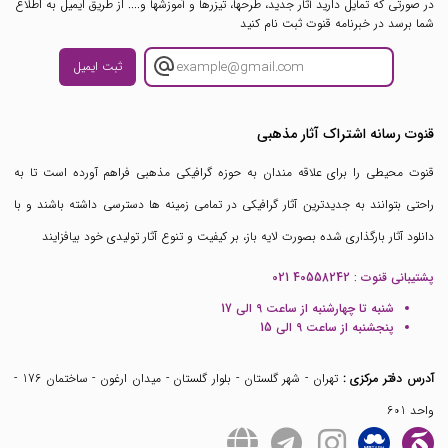
در صورتی که تمایل دارید آثار جدید، طرحها، تیزرها و آموزشها و.... از طریق ایمیل به اطلاع
شما برسد در خبرنامه قنوت ثبت نام کنید
ثبت ایمیل
قنوت رسانه اشتراک آثار مذهبی
قنوت محیطی را برای علاقه مندان به حوزه گرافیکی مذهبی فراهم آورده است تا به
راحتی بتوانند به جدیدترین آثار گرافیکی در تمامی زمینه ها دسترسی داشته باشند و با
دانلود آثار بارگذاری شده بصورت لایه باز، بر کیفیت و تنوع آثار تولیدی خود بیافزایند
پشتیبانی قنوت :
021 40558242
شنبه تا چهارشنبه از ساعت 9 الی 17
پنجشنبه از ساعت 9 الی 15
آدرس دفتر مرکزی :
تهران - شهر گلستان - بلوار گلستان - میدان ارغون - ساختمان 176 -
واحد 601