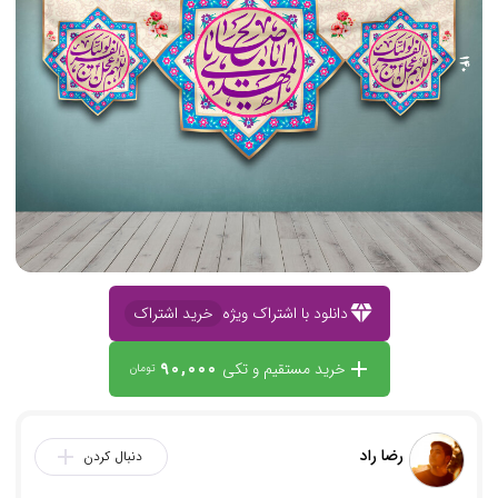
diamond
دانلود با اشتراک ویژه
خرید اشتراک
90,000
add
خرید مستقیم و تکی
تومان
رضا راد
add
دنبال کردن