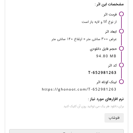
مشخصات این اثر :
فرمت اثر
از نوع tif و لایه باز است
ابعاد اثر
عرض 300 سانتی متر × ارتفاع 140 سانتی متر
حجم فایل دانلودی
94.80 MB
کد اثر
T-652981263
لینک کوتاه اثر
https://ghonoot.com/T-652981263
نرم افزارهای مورد نیاز :
برای دانلود هر یک می توانید روی آن کلیک کنید
فتوشاپ