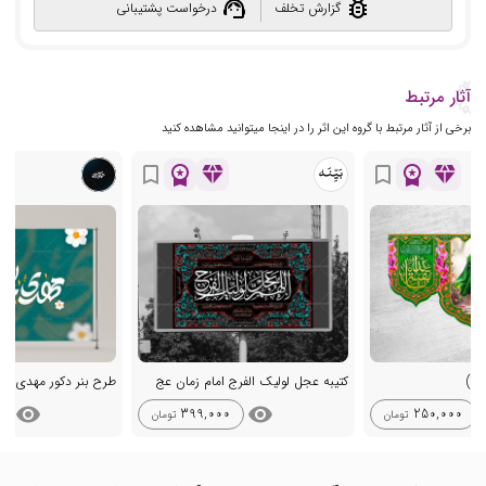
support_agent
bug_report
گزارش تخلف
درخواست پشتیبانی
آثار مرتبط
برخی از آثار مرتبط با گروه این اثر را در اینجا میتوانید مشاهده کنید
workspace_premium
diamond
workspace_premium
diamond
bookmark_border
bookmark_border
ام)
کتیبه عجل لولیک الفرج امام زمان عج
طرح بنر دکور مهدی جان
visibility
visibility
vi
399,000
250,000
تومان
تومان