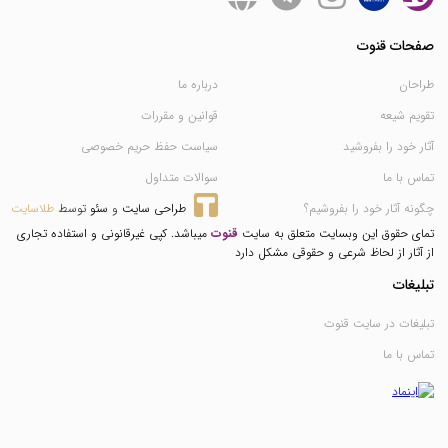
صفحات قنوت
طراحان
درباره ما
تقویم شیعه
قوانین و مقررات
آثار خود را بفروشید
سیاست حفظ حریم خصوصی
تماس با ما
سوالات متداول
چگونه آثار خود را بفروشیم؟
طراحی سایت
 و 
سئو
 توسط 
طلاسایت
تمای حقوق این وبسایت متعلق به سایت
قنوت
میباشد. کپی غیرقانونی و استفاده تجاری
از آثار از لحاظ شرعی و حقوقی مشکل دارد
تبلیغات
تبلیغات در سایت قنوت
تماس با ما