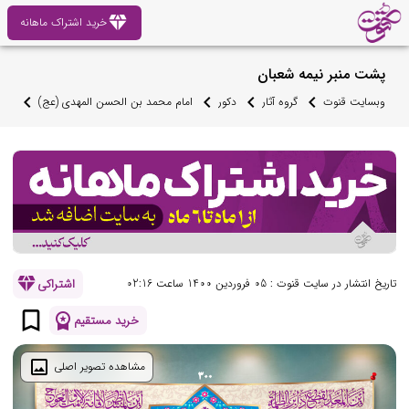
diamond
خرید اشتراک ماهانه
پشت منبر نیمه شعبان
وبسایت قنوت
گروه آثار
دکور
امام محمد بن الحسن المهدی (عج)
ولا
diamond
اشتراکی
تاریخ انتشار در سایت قنوت : 05 فروردین 1400 ساعت 02:16
bookmark_border
workspace_premium
خرید مستقیم
image
مشاهده تصویر اصلی