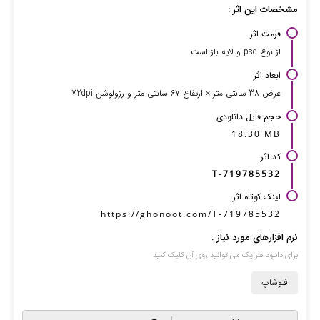
مشخصات این اثر :
فرمت اثر
از نوع psd و لایه باز است
ابعاد اثر
عرض 38 سانتی متر × ارتفاع 67 سانتی متر و رزولوشن 72dpi
حجم فایل دانلودی
18.30 MB
کد اثر
T-719785532
لینک کوتاه اثر
https://ghonoot.com/T-719785532
نرم افزارهای مورد نیاز :
برای دانلود هر یک می توانید روی آن کلیک کنید
فتوشاپ