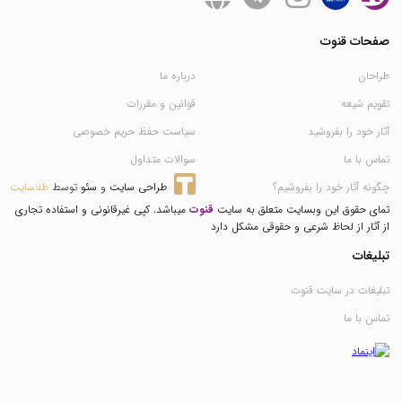
صفحات قنوت
طراحان
درباره ما
تقویم شیعه
قوانین و مقررات
آثار خود را بفروشید
سیاست حفظ حریم خصوصی
تماس با ما
سوالات متداول
چگونه آثار خود را بفروشیم؟
طراحی سایت
 و 
سئو
 توسط 
طلاسایت
تمای حقوق این وبسایت متعلق به سایت
قنوت
میباشد. کپی غیرقانونی و استفاده تجاری
از آثار از لحاظ شرعی و حقوقی مشکل دارد
تبلیغات
تبلیغات در سایت قنوت
تماس با ما