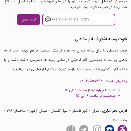
در صورتی که تمایل دارید آثار جدید، طرحها، تیزرها و آموزشها و.... از طریق ایمیل به اطلاع
شما برسد در خبرنامه قنوت ثبت نام کنید
ثبت ایمیل
قنوت رسانه اشتراک آثار مذهبی
قنوت محیطی را برای علاقه مندان به حوزه گرافیکی مذهبی فراهم آورده است تا به
راحتی بتوانند به جدیدترین آثار گرافیکی در تمامی زمینه ها دسترسی داشته باشند و با
دانلود آثار بارگذاری شده بصورت لایه باز، بر کیفیت و تنوع آثار تولیدی خود بیافزایند
پشتیبانی قنوت :
021 40558242
شنبه تا چهارشنبه از ساعت 9 الی 17
پنجشنبه از ساعت 9 الی 15
آدرس دفتر مرکزی :
تهران - شهر گلستان - بلوار گلستان - میدان ارغون - ساختمان 176 -
واحد 601