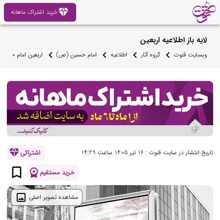
diamond
خرید اشتراک ماهانه
لایه باز اطلاعیه اربعین
وبسایت قنوت
گروه آثار
اطلاعیه
امام حسین (ص)
اربعین امام حسی
diamond
اشتراکی
تاریخ انتشار در سایت قنوت : 16 تیر 1405 ساعت 14:29
bookmark_border
workspace_premium
خرید مستقیم
image
مشاهده تصویر اصلی