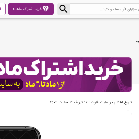
diamond
خرید اشتراک ماهانه
آ
م
تاریخ انتشار در سایت قنوت : 16 تیر 1405 ساعت 14:04