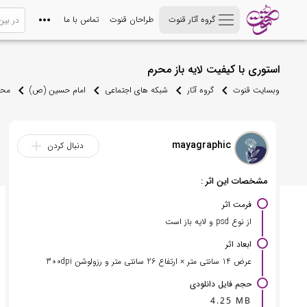
گروه آثار قنوت
طراحان قنوت
تماس با ما
استوری با کیفیت لایه باز محرم
وبسایت قنوت
گروه آثار
شبکه های اجتماعی
امام حسین (ص)
محر
mayagraphic
add
دنبال کردن
مشخصات این اثر :
فرمت اثر
از نوع psd و لایه باز است
ابعاد اثر
عرض 14 سانتی متر × ارتفاع 26 سانتی متر و رزولوشن 300dpi
حجم فایل دانلودی
4.25 MB