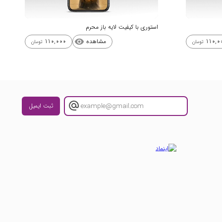
استوری با کیفیت لایه باز محرم
مشاهده
110,000
110,0
visibility
تومان
تومان
ثبت ایمیل