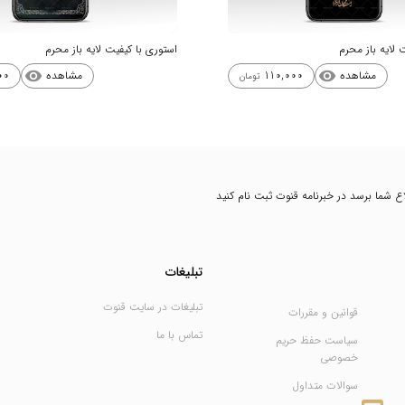
 لایه باز محرم
استوری با کیفیت لایه باز محرم
مشاهده
مشاهده
00
110,000
visibility
visibility
تومان
طلاع شما برسد در خبرنامه قنوت ثبت نام کنید
تبلیغات
تبلیغات در سایت قنوت
قوانین و مقررات
تماس با ما
سیاست حفظ حریم
خصوصی
سوالات متداول