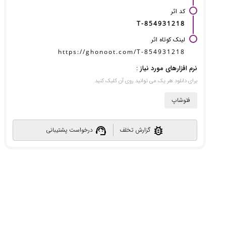
کد اثر
T-854931218
لینک کوتاه اثر
https://ghonoot.com/T-854931218
نرم افزارهای مورد نیاز :
برای دانلود هر یک می توانید روی آن کلیک کنید
فتوشاپ
support_agent
bug_report
گزارش تخلف
درخواست پشتیبانی