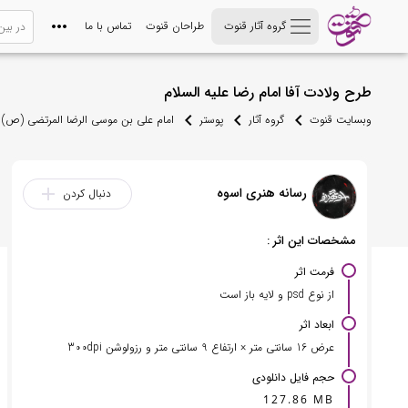
گروه آثار قنوت
طراحان قنوت
تماس با ما
طرح ولادت آفا امام رضا علیه السلام
وبسایت قنوت
گروه آثار
پوستر
امام علی بن موسی الرضا المرتضی (ص)
رسانه هنری اسوه
add
دنبال کردن
مشخصات این اثر :
فرمت اثر
از نوع psd و لایه باز است
ابعاد اثر
عرض 16 سانتی متر × ارتفاع 9 سانتی متر و رزولوشن 300dpi
حجم فایل دانلودی
127.86 MB