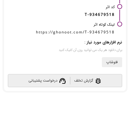
کد اثر
T-934679518
لینک کوتاه اثر
https://ghonoot.com/T-934679518
نرم افزارهای مورد نیاز :
برای دانلود هر یک می توانید روی آن کلیک کنید
فتوشاپ
support_agent
bug_report
گزارش تخلف
درخواست پشتیبانی