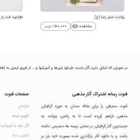
ولادت امام رضا (ع)
اطلاعیه لایه با
مشاهده
150,000
visibility
تومان
در صورتی که تمایل دارید آثار جدید، طرحها، تیزرها و آموزشها و.... از طریق ایمیل به ا
قنوت رسانه اشتراک آثار مذهبی
صفحات قنوت
قنوت محیطی را برای علاقه مندان به حوزه گرافیکی
طراحان
تقویم شیعه
مذهبی فراهم آورده است تا به راحتی بتوانند به
آثار خود را بفروشید
جدیدترین آثار گرافیکی در تمامی زمینه ها دسترسی داشته
تماس با ما
باشند و با دانلود آثار بارگذاری شده بصورت لایه باز، بر