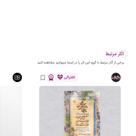
آثار مرتبط
برخی از آثار مرتبط با گروه این اثر را در اینجا میتوانید مشاهده کنید
workspace_premium
diamond
bookmark_border
اشتراکی