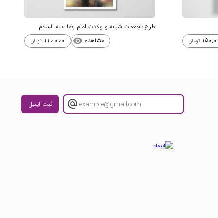
طرح تجمعات شبانه و ولادت امام رضا علیه السلام
مشاهده
110,000
150,0
visibility
تومان
تومان
ثبت ایمیل