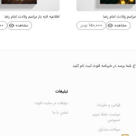
ز مراسم ولادت امام رضا
اطلاعیه لایه باز مراسم ولادت امام رضا
مشاهده
مشاهده
00
150,000
visibility
visibility
تومان
طلاع شما برسد در خبرنامه قنوت ثبت نام کنید
تبلیغات
تبلیغات در سایت قنوت
قوانین و مقررات
تماس با ما
سیاست حفظ حریم
خصوصی
سوالات متداول