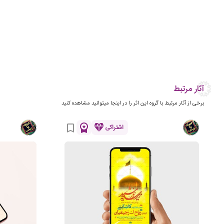
آثار مرتبط
برخی از آثار مرتبط با گروه این اثر را در اینجا میتوانید مشاهده کنید
workspace_premium
diamond
bookmark_border
اشتراکی