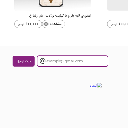
استوری لایه باز و با کیفیت ولادت امام رضا ع
مشاهده
100,000
110,0
visibility
تومان
تومان
ثبت ایمیل