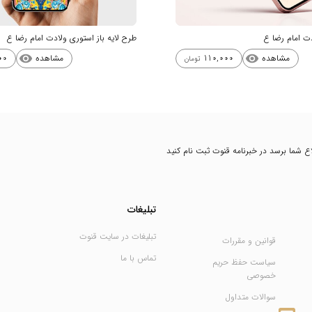
 امام رضا ع
طرح لایه باز استوری ولادت امام رضا ع
مشاهده
مشاهده
00
110,000
visibility
visibility
تومان
طلاع شما برسد در خبرنامه قنوت ثبت نام کنید
تبلیغات
تبلیغات در سایت قنوت
قوانین و مقررات
تماس با ما
سیاست حفظ حریم
خصوصی
سوالات متداول