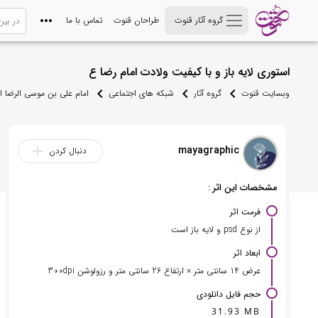
گروه آثار قنوت
طراحان قنوت
تماس با ما
استوری لایه باز و با کیفیت ولادت امام رضا ع
وبسایت قنوت
گروه آثار
شبکه های اجتماعی
امام علی بن موسی الرضا 
mayagraphic
add
دنبال کردن
مشخصات این اثر :
فرمت اثر
از نوع psd و لایه باز است
ابعاد اثر
عرض 14 سانتی متر × ارتفاع 26 سانتی متر و رزولوشن 300dpi
حجم فایل دانلودی
31.93 MB