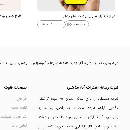
طرح لایه باز استوری ولادت امام رضا ع
طرح جشن ولادت
مشاهده
110,000
visibility
تومان
در صورتی که تمایل دارید آثار جدید، طرحها، تیزرها و آموزشها و.... از طریق ایمیل به ا
قنوت رسانه اشتراک آثار مذهبی
صفحات قنوت
قنوت محیطی را برای علاقه مندان به حوزه گرافیکی
طراحان
تقویم شیعه
مذهبی فراهم آورده است تا به راحتی بتوانند به
آثار خود را بفروشید
جدیدترین آثار گرافیکی در تمامی زمینه ها دسترسی داشته
تماس با ما
باشند و با دانلود آثار بارگذاری شده بصورت لایه باز، بر