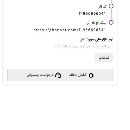
کد اثر
T-966696541
لینک کوتاه اثر
https://ghonoot.com/T-966696541
نرم افزارهای مورد نیاز :
برای دانلود هر یک می توانید روی آن کلیک کنید
فتوشاپ
support_agent
bug_report
گزارش تخلف
درخواست پشتیبانی