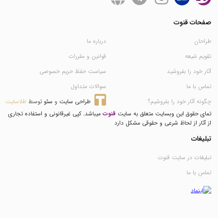
صفحات قنوت
طراحان
درباره ما
تقویم شیعه
قوانین و مقررات
آثار خود را بفروشید
سیاست حفظ حریم خصوصی
تماس با ما
سوالات متداول
چگونه آثار خود را بفروشیم؟
طراحی سایت
 و 
سئو
 توسط 
طلاسایت
تمای حقوق این وبسایت متعلق به سایت
قنوت
میباشد. کپی غیرقانونی و استفاده تجاری
از آثار از لحاظ شرعی و حقوقی مشکل دارد
تبلیغات
تبلیغات در سایت قنوت
تماس با ما