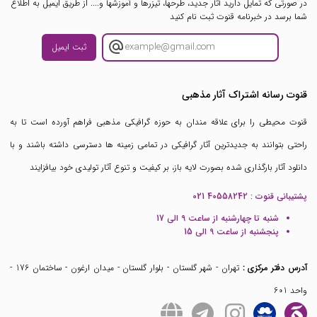
در صورتی که تمایل دارید آثار جدید، طرحها، تیزرها و آموزشها و.... از طریق ایمیل به اطلاع
شما برسد در خبرنامه قنوت ثبت نام کنید
ثبت ایمیل
قنوت رسانه اشتراک آثار مذهبی
قنوت محیطی را برای علاقه مندان به حوزه گرافیکی مذهبی فراهم آورده است تا به
راحتی بتوانند به جدیدترین آثار گرافیکی در تمامی زمینه ها دسترسی داشته باشند و با
دانلود آثار بارگذاری شده بصورت لایه باز، بر کیفیت و تنوع آثار تولیدی خود بیافزایند
پشتیبانی قنوت :
021 40558242
شنبه تا چهارشنبه از ساعت 9 الی 17
پنجشنبه از ساعت 9 الی 15
آدرس دفتر مرکزی :
تهران - شهر گلستان - بلوار گلستان - میدان ارغون - ساختمان 176 -
واحد 601