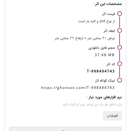
مشخصات این اثر :
فرمت اثر
از نوع psd و لایه باز است
ابعاد اثر
عرض 21 سانتی متر × ارتفاع 29 سانتی متر
حجم فایل دانلودی
37.68 MB
کد اثر
T-998494743
لینک کوتاه اثر
https://ghonoot.com/T-998494743
نرم افزارهای مورد نیاز :
برای دانلود هر یک می توانید روی آن کلیک کنید
فتوشاپ