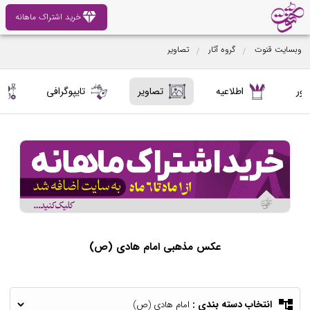
diamond
خرید اشتراک ماهانه
وبسایت قنوت
گروه آثار
تصاویر
کور
اطلاعیه
تصاویر
تایپوگرافی
عکس مذهبی امام هادی (ص)
account_tree
انتخاب دسته بندی :