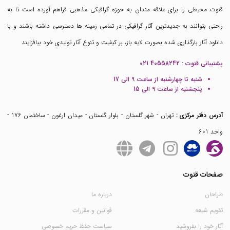
قنوت محیطی را برای علاقه مندان به حوزه گرافیکی مذهبی فراهم آورده است تا به
راحتی بتوانند به جدیدترین آثار گرافیکی در تمامی زمینه ها دسترسی داشته باشند و با
دانلود آثار بارگذاری شده بصورت لایه باز، بر کیفیت و تنوع آثار تولیدی خود بیافزایند
پشتیبانی قنوت :
021 40558242
شنبه تا چهارشنبه از ساعت 9 الی 17
پنجشنبه از ساعت 9 الی 15
آدرس دفتر مرکزی :
تهران - شهر گلستان - بلوار گلستان - میدان ارغون - ساختمان 176 -
واحد 601
صفحات قنوت
طراحان
درباره ما
تقویم شیعه
قوانین و مقررات
آثار خود را بفروشید
سیاست حفظ حریم خصوصی