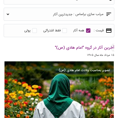
sort
مرتب سازی براساس :
payment
قیمت :
همه آثار
فقط اشتراکی
پولی
آخرین آثار در گروه "امام هادی (ص)"
15 مرداد ماه سال 1405
تصویر بمناسبت ولادت امام هادی (ص)