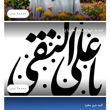
90,000
تومان
لایه باز تایپوگرافی امام هادی(ع)
90,000
تومان
گنبد حرم سامرا