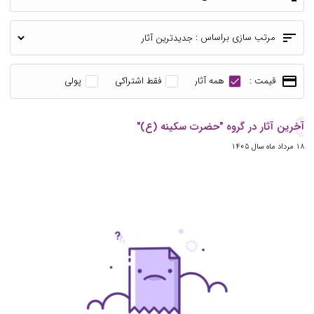
sort
مرتب سازی براساس :
payment
قیمت :
همه آثار
فقط اشتراکی
پولی
آخرین آثار در گروه "حضرت سکینه (ع)"
18 مرداد ماه سال 1405