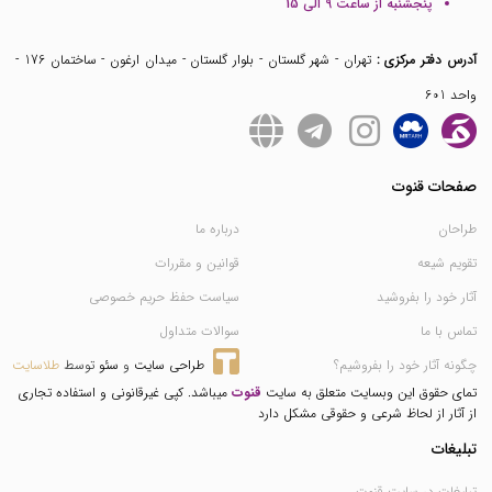
پنجشنبه از ساعت 9 الی 15
آدرس دفتر مرکزی :
تهران - شهر گلستان - بلوار گلستان - میدان ارغون - ساختمان 176 -
واحد 601
صفحات قنوت
طراحان
درباره ما
تقویم شیعه
قوانین و مقررات
آثار خود را بفروشید
سیاست حفظ حریم خصوصی
تماس با ما
سوالات متداول
چگونه آثار خود را بفروشیم؟
طراحی سایت
 و 
سئو
 توسط 
طلاسایت
تمای حقوق این وبسایت متعلق به سایت
قنوت
میباشد. کپی غیرقانونی و استفاده تجاری
از آثار از لحاظ شرعی و حقوقی مشکل دارد
تبلیغات
تبلیغات در سایت قنوت