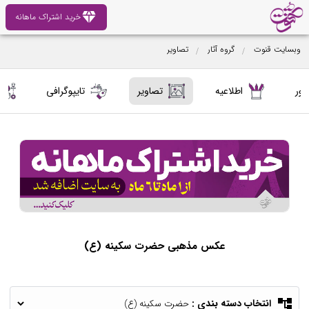
diamond
خرید اشتراک ماهانه
وبسایت قنوت
گروه آثار
تصاویر
کور
اطلاعیه
تصاویر
تایپوگرافی
عکس مذهبی حضرت سکینه (ع)
account_tree
انتخاب دسته بندی :