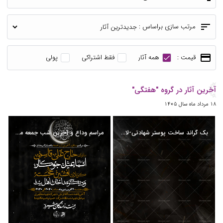
sort
مرتب سازی براساس :
payment
قیمت :
همه آثار
فقط اشتراکی
پولی
آخرین آثار در گروه "هفتگی"
18 مرداد ماه سال 1405
بک گراند ساخت پوستر شهادتی-لایه باز موجود -psd
مراسم وداع و آخرین شب جمعه ماه رمضان