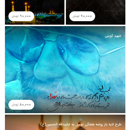
90,000
90,000
تومان
تومان
شهید آوینی
80,000
تومان
طرح لایه باز روضه هفتگی توسل به اباعبدالله الحسین(ع)