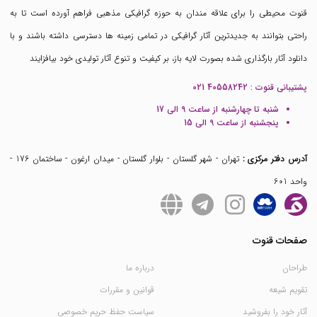
قنوت محیطی را برای علاقه مندان به حوزه گرافیکی مذهبی فراهم آورده است تا به
راحتی بتوانند به جدیدترین آثار گرافیکی در تمامی زمینه ها دسترسی داشته باشند و با
دانلود آثار بارگذاری شده بصورت لایه باز، بر کیفیت و تنوع آثار تولیدی خود بیافزایند
پشتیبانی قنوت :
021 40558242
شنبه تا چهارشنبه از ساعت 9 الی 17
پنجشنبه از ساعت 9 الی 15
آدرس دفتر مرکزی :
تهران - شهر گلستان - بلوار گلستان - میدان ارغون - ساختمان 176 -
واحد 601
صفحات قنوت
طراحان
درباره ما
تقویم شیعه
قوانین و مقررات
آثار خود را بفروشید
سیاست حفظ حریم خصوصی