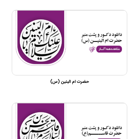
حضرت ام البنین (س)