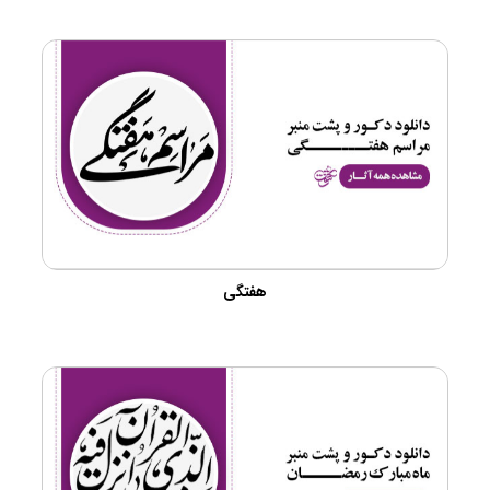
هفتگی