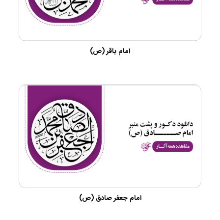
امام باقر (ص)
امام جعفر صادق (ص)