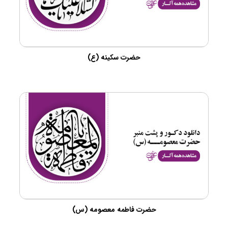
حضرت سکینه (ع)
حضرت فاطمه معصومه (س)