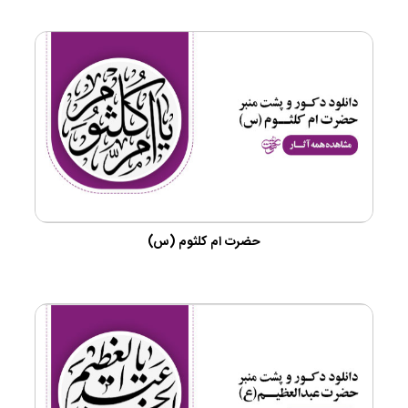
حضرت ام کلثوم (س)