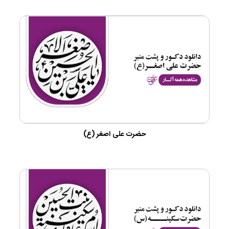
حضرت علی اصغر (ع)