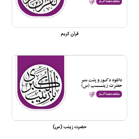
قرآن کریم
حضرت زینب (س)