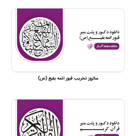
سالروز تخریب قبور ائمه بقیع (ص)