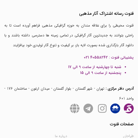
قنوت رسانه اشتراک آثار مذهبی
قنوت محیطی را برای علاقه مندان به حوزه گرافیکی مذهبی فراهم آورده است تا به
راحتی بتوانند به جدیدترین آثار گرافیکی در تمامی زمینه ها دسترسی داشته باشند و با
دانلود آثار بارگذاری شده بصورت لایه باز، بر کیفیت و تنوع آثار تولیدی خود بیافزایند
پشتیبانی قنوت :
021 40558242
شنبه تا چهارشنبه از ساعت 9 الی 17
پنجشنبه از ساعت 9 الی 15
آدرس دفتر مرکزی :
تهران - شهر گلستان - بلوار گلستان - میدان ارغون - ساختمان 176 -
واحد 601
صفحات قنوت
طراحان
درباره ما