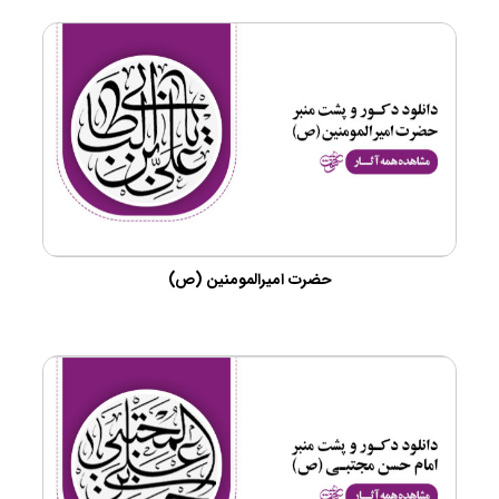
حضرت امیرالمومنین (ص)