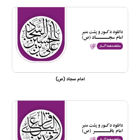
امام سجاد (ص)