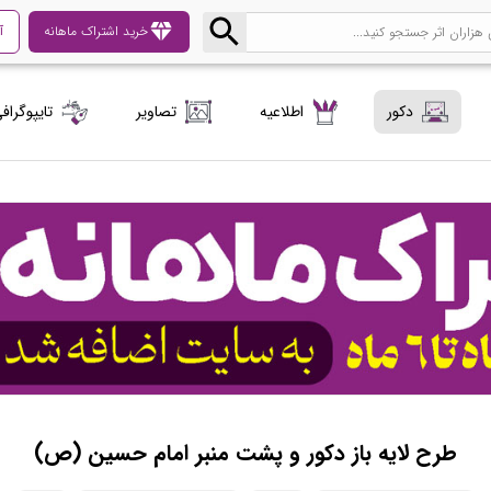
diamond
خرید اشتراک ماهانه
آ
دکور
اطلاعیه
تصاویر
تایپوگراف
طرح لایه باز دکور و پشت منبر امام حسین (ص)