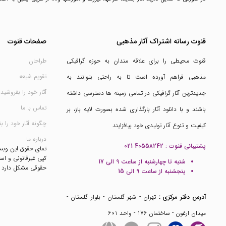
قنوت رسانه اشتراک آثار مذهبی
صفحات قنوت
قنوت محیطی را برای علاقه مندان به حوزه گرافیکی
طراحان
تقویم شیعه
مذهبی فراهم آورده است تا به راحتی بتوانند به
آثار خود را بفروشید
جدیدترین آثار گرافیکی در تمامی زمینه ها دسترسی داشته
تماس با ما
باشند و با دانلود آثار بارگذاری شده بصورت لایه باز، بر
چگونه آثار خود را ب
کیفیت و تنوع آثار تولیدی خود بیافزایند
درباره ما
پشتیبانی قنوت :
021 40558242
تمای حقوق این وب
کپی غیرقانونی و است
شنبه تا چهارشنبه از ساعت 9 الی 17
حقوقی مشکل دارد
پنجشنبه از ساعت 9 الی 15
آدرس دفتر مرکزی :
تهران - شهر گلستان - بلوار گلستان -
میدان ارغون - ساختمان 176 - واحد 601