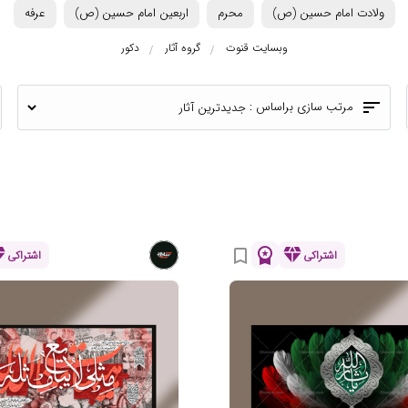
ولادت امام حسین (ص)
محرم
اربعین امام حسین (ص)
عرفه
وبسایت قنوت
گروه آثار
دکور
sort
مرتب سازی براساس :
ond
workspace_premium
diamond
bookmark_border
اشتراکی
اشتراکی