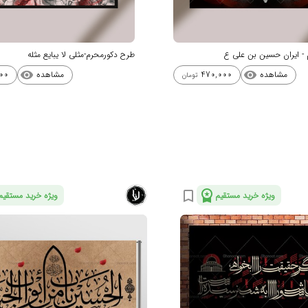
- ایران حسین بن علی ع
طرح دکورمحرم-مثلی لا یبایع مثله
مشاهده
مشاهده
00
470,000
visibility
visibility
تومان
workspace_premium
bookmark_border
ویژه خرید مستقیم
ویژه خرید مستقیم