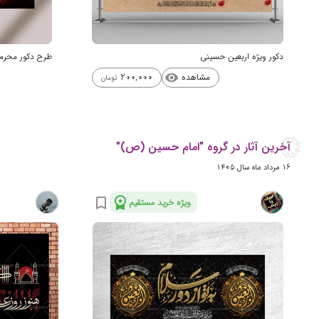
دکور ویژه اربعین حسینی
طرح دکور محرم 
مشاهده
200,000
visibility
تومان
آخرین آثار در گروه "امام حسین (ص)"
16 مرداد ماه سال 1405
workspace_premium
bookmark_border
ویژه خرید مستقیم