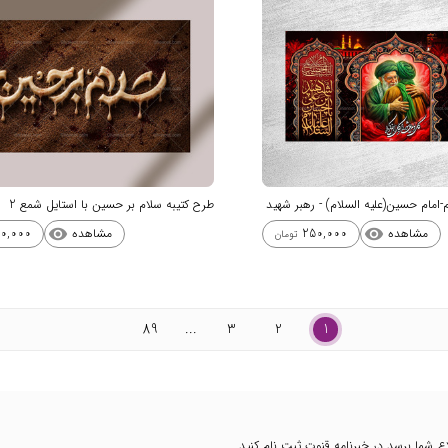
-امام حسين(عليه السلام) - رهبر شهید
طرح کتیبه سلام بر حسین با استایل شمع 2
مشاهده
مشاهده
0,000
250,000
visibility
visibility
تومان
89
...
3
2
1
طلاع شما برسد در خبرنامه قنوت ثبت نام کنید