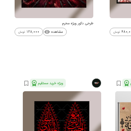
طرحی دکور ویژه محرم
مشاهده
128,000
480,0
visibility
تومان
تومان
workspace_premium
workspace_premium
bookmark_border
bookmark_border
ویژه خرید مستقیم