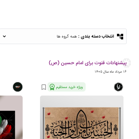
account_tree
انتخاب دسته بندی :
پیشنهادات قنوت برای امام حسین (ص)
16 مرداد ماه سال 1405
workspace_premium
bookmark_border
ویژه خرید مستقیم