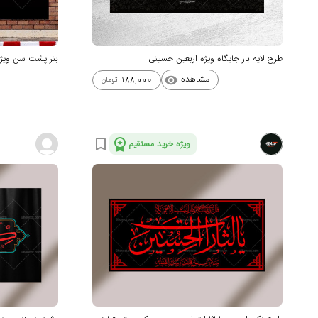
طرح لایه باز جایگاه ویژه اربعین حسینی
بنر پشت سن ویژه 
مشاهده
188,000
visibility
تومان
workspace_premium
bookmark_border
ویژه خرید مستقیم