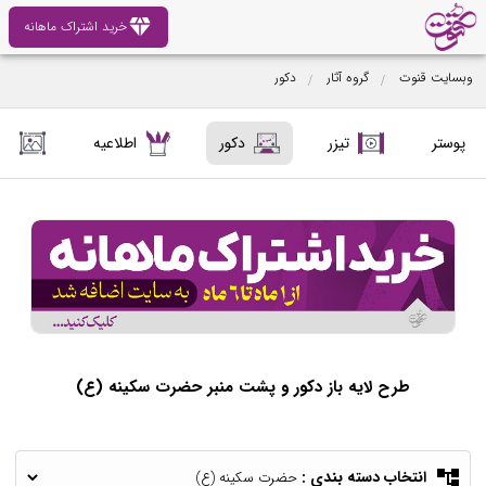
diamond
خرید اشتراک ماهانه
وبسایت قنوت
گروه آثار
دکور
پوستر
تیزر
دکور
اطلاعیه
تص
طرح لایه باز دکور و پشت منبر حضرت سکینه (ع)
account_tree
انتخاب دسته بندی :