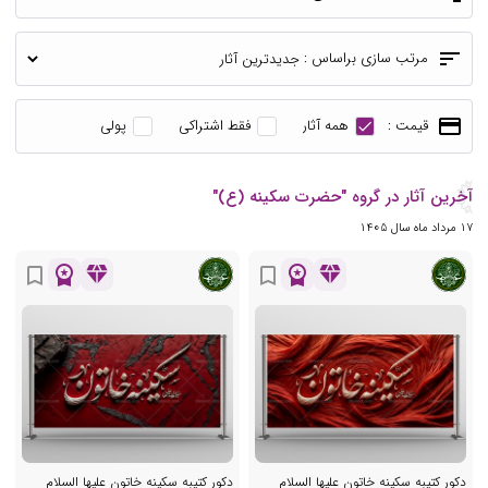
sort
مرتب سازی براساس :
payment
قیمت :
همه آثار
فقط اشتراکی
پولی
آخرین آثار در گروه "حضرت سکینه (ع)"
17 مرداد ماه سال 1405
workspace_premium
diamond
workspace_premium
diamond
bookmark_border
bookmark_border
دکور کتیبه سکینه خاتون علیها السلام
دکور کتیبه سکینه خاتون علیها السلام