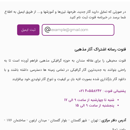
در صورتی که تمایل دارید آثار جدید، طرحها، تیزرها و آموزشها و.... از طریق ایمیل به اطلاع
شما برسد در خبرنامه قنوت ثبت نام کنید
ثبت ایمیل
قنوت رسانه اشتراک آثار مذهبی
قنوت محیطی را برای علاقه مندان به حوزه گرافیکی مذهبی فراهم آورده است تا به
راحتی بتوانند به جدیدترین آثار گرافیکی در تمامی زمینه ها دسترسی داشته باشند و با
دانلود آثار بارگذاری شده بصورت لایه باز، بر کیفیت و تنوع آثار تولیدی خود بیافزایند
پشتیبانی قنوت :
021 40558242
شنبه تا چهارشنبه از ساعت 9 الی 17
پنجشنبه از ساعت 9 الی 15
آدرس دفتر مرکزی :
تهران - شهر گلستان - بلوار گلستان - میدان ارغون - ساختمان 176 -
واحد 601