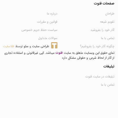
صفحات قنوت
طراحان
درباره ما
تقویم شیعه
قوانین و مقررات
آثار خود را بفروشید
سیاست حفظ حریم خصوصی
تماس با ما
سوالات متداول
چگونه آثار خود را بفروشیم؟
طراحی سایت
 و 
سئو
 توسط 
طلاسایت
تمای حقوق این وبسایت متعلق به سایت
قنوت
میباشد. کپی غیرقانونی و استفاده تجاری
از آثار از لحاظ شرعی و حقوقی مشکل دارد
تبلیغات
تبلیغات در سایت قنوت
تماس با ما