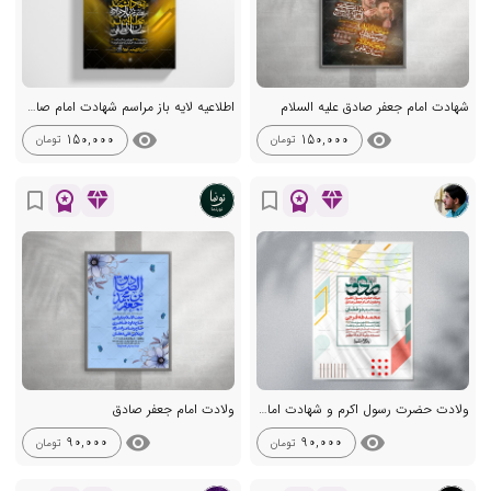
شهادت امام جعفر صادق علیه السلام
اطلاعیه لایه باز مراسم شهادت امام صادق
visibility
visibility
150,000
150,000
تومان
تومان
workspace_premium
diamond
workspace_premium
diamond
bookmark_border
bookmark_border
ولادت حضرت رسول اکرم و شهادت امام جعفر صادق
ولادت امام جعفر صادق
visibility
visibility
90,000
90,000
تومان
تومان