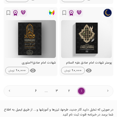
workspace_premium
diamond
workspace_premium
diamond
bookmark_border
bookmark_border
پوستر شهادت امام صادق علیه السلام
شهادت امام صادق+استوری
visibility
visibility
90,000
90,000
تومان
تومان
6
...
3
2
1
در صورتی که تمایل دارید آثار جدید، طرحها، تیزرها و آموزشها و.... از طریق ایمیل به اطلاع
شما برسد در خبرنامه قنوت ثبت نام کنید