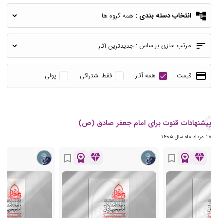
account_tree
انتخاب دسته بندی :
sort
مرتب سازی براساس :
payment
قیمت :
همه آثار
فقط اشتراکی
پولی
پیشنهادات قنوت برای امام جعفر صادق (ص)
18 مرداد ماه سال 1405
workspace_premium
diamond
workspace_premium
diamond
bookmark_border
bookmark_border