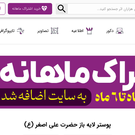
diamond
خرید اشتراک ماهانه
آ
دکور
اطلاعیه
تصاویر
تایپوگراف
پوستر لایه باز حضرت علی اصغر (ع)