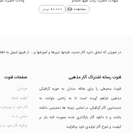
شهادت حضرت رباب علیها السلام
ولادت حضرت علی
مشاهده
80,000
visibility
تومان
در صورتی که تمایل دارید آثار جدید، طرحها، تیزرها و آموزشها و.... از طریق ایمیل به ا
قنوت رسانه اشتراک آثار مذهبی
صفحات قنوت
قنوت محیطی را برای علاقه مندان به حوزه گرافیکی
طراحان
تقویم شیعه
مذهبی فراهم آورده است تا به راحتی بتوانند به
آثار خود را بفروشید
جدیدترین آثار گرافیکی در تمامی زمینه ها دسترسی داشته
تماس با ما
باشند و با دانلود آثار بارگذاری شده بصورت لایه باز، بر
چگونه آثار خود را ب
کیفیت و تنوع آثار تولیدی خود بیافزایند