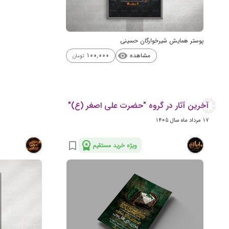
پوستر همایش شیرخوارگان حسینی
مشاهده
100,000
visibility
تومان
آخرین آثار در گروه "حضرت علی اصغر (ع)"
17 مرداد ماه سال 1405
workspace_premium
bookmark_border
ویژه خرید مستقیم