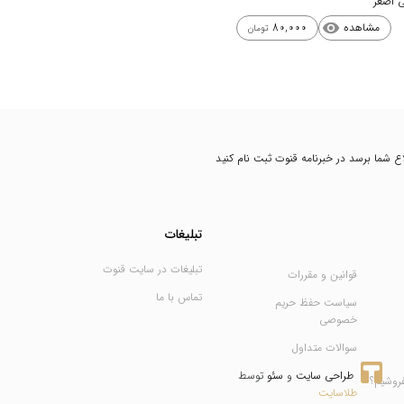
 اصغر
مشاهده
80,000
visibility
تومان
طلاع شما برسد در خبرنامه قنوت ثبت نام کنید
تبلیغات
تبلیغات در سایت قنوت
قوانین و مقررات
تماس با ما
سیاست حفظ حریم
خصوصی
سوالات متداول
طراحی سایت
 و 
سئو
 توسط 
فروشیم؟
طلاسایت