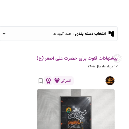
account_tree
انتخاب دسته بندی :
پیشنهادات قنوت برای حضرت علی اصغر (ع)
17 مرداد ماه سال 1405
workspace_premium
diamond
bookmark_border
اشتراکی