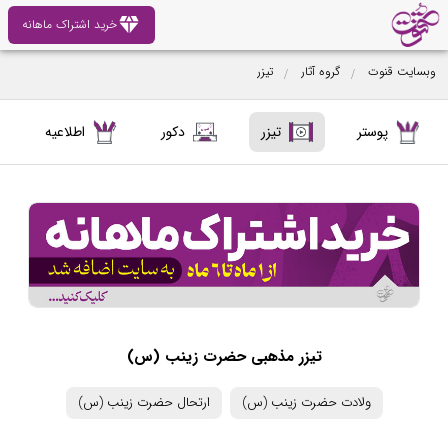
diamond
خرید اشتراک ماهانه
وبسایت قنوت
گروه آثار
تیزر
پوستر
تیزر
دکور
اطلاعیه
تیزر مذهبی حضرت زینب (س)
ولادت حضرت زینب (س)
ارتحال حضرت زینب (س)