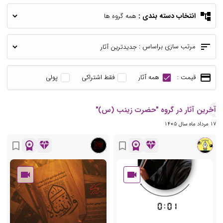
account_tree
انتخاب دسته بندی :
sort
مرتب سازی براساس :
payment
قیمت :
همه آثار
فقط اشتراکی
پولی
آخرین آثار در گروه "حضرت زینب (س)"
17 مرداد ماه سال 1405
workspace_premium
diamond
workspace_premium
diamond
bookmark_border
bookmark_border