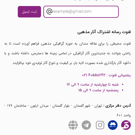
ثبت ایمیل
قنوت رسانه اشتراک آثار مذهبی
قنوت محیطی را برای علاقه مندان به حوزه گرافیکی مذهبی فراهم آورده است تا به
راحتی بتوانند به جدیدترین آثار گرافیکی در تمامی زمینه ها دسترسی داشته باشند و با
دانلود آثار بارگذاری شده بصورت لایه باز، بر کیفیت و تنوع آثار تولیدی خود بیافزایند
پشتیبانی قنوت :
021 40558242
شنبه تا چهارشنبه از ساعت 9 الی 17
پنجشنبه از ساعت 9 الی 15
آدرس دفتر مرکزی :
تهران - شهر گلستان - بلوار گلستان - میدان ارغون - ساختمان 176 -
واحد 601