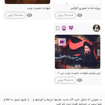
پروژه اماده استوری اکولایزر
شهادت حضرت زینب
visibility
visibility
90,000
90,000
تومان
تومان
workspace_premium
diamond
bookmark_border
تیزر مراسم شهادت حضرت زینب س + صوت + پوستر
visibility
90,000
تومان
در صورتی که تمایل دارید آثار جدید، طرحها، تیزرها و آموزشها و.... از طریق ایمیل به اطلاع
شما برسد در خبرنامه قنوت ثبت نام کنید