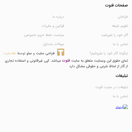
صفحات قنوت
طراحان
درباره ما
تقویم شیعه
قوانین و مقررات
آثار خود را بفروشید
سیاست حفظ حریم خصوصی
تماس با ما
سوالات متداول
چگونه آثار خود را بفروشیم؟
طراحی سایت
 و 
سئو
 توسط 
طلاسایت
تمای حقوق این وبسایت متعلق به سایت
قنوت
میباشد. کپی غیرقانونی و استفاده تجاری
از آثار از لحاظ شرعی و حقوقی مشکل دارد
تبلیغات
تبلیغات در سایت قنوت
تماس با ما