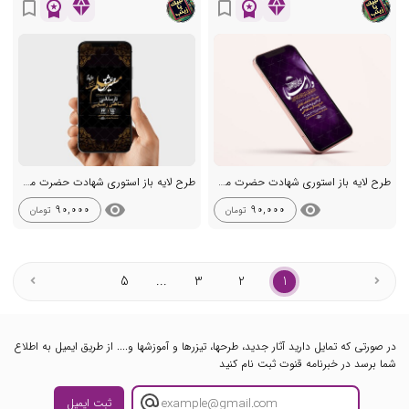
workspace_premium
diamond
workspace_premium
diamond
bookmark_border
bookmark_border
طرح لایه باز استوری شهادت حضرت مسلم ع
طرح لایه باز استوری شهادت حضرت مسلم ع
visibility
visibility
90,000
90,000
تومان
تومان
5
...
3
2
1
در صورتی که تمایل دارید آثار جدید، طرحها، تیزرها و آموزشها و.... از طریق ایمیل به اطلاع
شما برسد در خبرنامه قنوت ثبت نام کنید
ثبت ایمیل