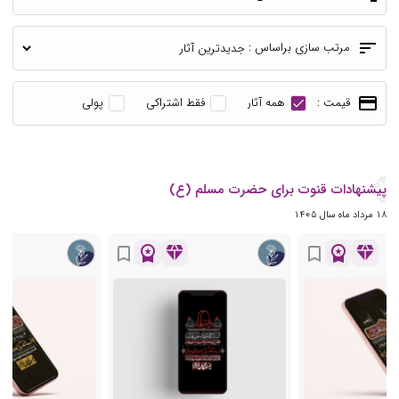
sort
مرتب سازی براساس :
payment
قیمت :
همه آثار
فقط اشتراکی
پولی
پیشنهادات قنوت برای حضرت مسلم (ع)
18 مرداد ماه سال 1405
workspace_premium
diamond
workspace_premium
diamond
bookmark_border
bookmark_border