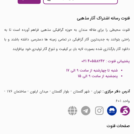
قنوت رسانه اشتراک آثار مذهبی
قنوت محیطی را برای علاقه مندان به حوزه گرافیکی مذهبی فراهم آورده است تا به
راحتی بتوانند به جدیدترین آثار گرافیکی در تمامی زمینه ها دسترسی داشته باشند و با
دانلود آثار بارگذاری شده بصورت لایه باز، بر کیفیت و تنوع آثار تولیدی خود بیافزایند
پشتیبانی قنوت :
021 40558242
شنبه تا چهارشنبه از ساعت 9 الی 17
پنجشنبه از ساعت 9 الی 15
آدرس دفتر مرکزی :
تهران - شهر گلستان - بلوار گلستان - میدان ارغون - ساختمان 176 -
واحد 601
صفحات قنوت