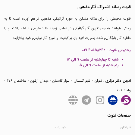
قنوت رسانه اشتراک آثار مذهبی
قنوت محیطی را برای علاقه مندان به حوزه گرافیکی مذهبی فراهم آورده است تا به
راحتی بتوانند به جدیدترین آثار گرافیکی در تمامی زمینه ها دسترسی داشته باشند و با
دانلود آثار بارگذاری شده بصورت لایه باز، بر کیفیت و تنوع آثار تولیدی خود بیافزایند
پشتیبانی قنوت :
021 40558242
شنبه تا چهارشنبه از ساعت 9 الی 17
پنجشنبه از ساعت 9 الی 15
آدرس دفتر مرکزی :
تهران - شهر گلستان - بلوار گلستان - میدان ارغون - ساختمان 176 -
واحد 601
صفحات قنوت
طراحان
درباره ما