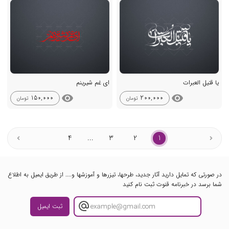
یا قتیل العبرات
ای غم شیرینم
visibility
visibility
150,000
200,000
تومان
تومان
4
...
3
2
1
در صورتی که تمایل دارید آثار جدید، طرحها، تیزرها و آموزشها و.... از طریق ایمیل به اطلاع
شما برسد در خبرنامه قنوت ثبت نام کنید
ثبت ایمیل