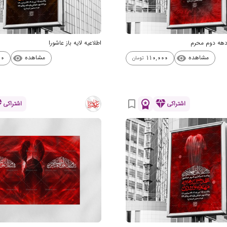
ز دهه دوم محرم
اطلاعیه لایه باز عاشورا
مشاهده
مشاهده
00
110,000
visibility
visibility
تومان
nd
workspace_premium
diamond
bookmark_border
اشتراکی
اشتراکی