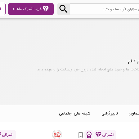
diamond
خرید اشتراک ماهانه
آ
 / قم
داخت ها و خرید های انجام شده درون خود وبسایت را بر عهده دارد
صاویر
تایپوگرافی
شبکه های اجتماعی
nd
workspace_premium
diamond
bookmark_border
اشتراکی
اشتراکی