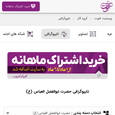
diamond
خرید اشتراک ماهانه
وبسایت قنوت
گروه آثار
تایپوگرافی
لاعیه
تصاویر
تایپوگرافی
شبکه های اجتماع
تایپوگرافی حضرت ابوالفضل العباس (ع)
account_tree
انتخاب دسته بندی :