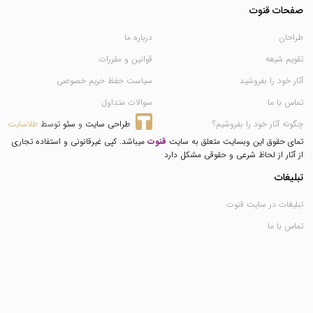
صفحات قنوت
طراحان
درباره ما
تقویم شیعه
قوانین و مقررات
آثار خود را بفروشید
سیاست حفظ حریم خصوصی
تماس با ما
سوالات متداول
چگونه آثار خود را بفروشیم؟
طراحی سایت
 و 
سئو
 توسط 
طلاسایت
تمای حقوق این وبسایت متعلق به سایت
قنوت
میباشد. کپی غیرقانونی و استفاده تجاری
از آثار از لحاظ شرعی و حقوقی مشکل دارد
تبلیغات
تبلیغات در سایت قنوت
تماس با ما