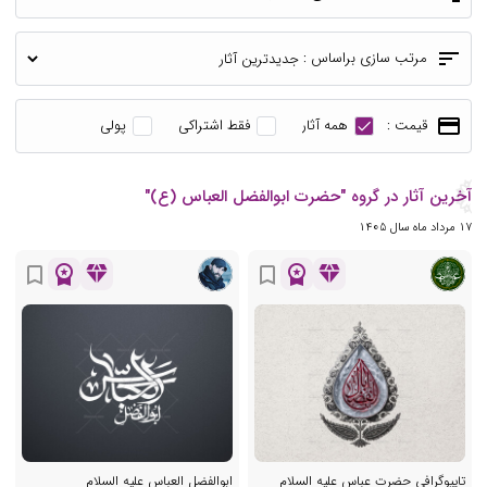
sort
مرتب سازی براساس :
payment
قیمت :
همه آثار
فقط اشتراکی
پولی
آخرین آثار در گروه "حضرت ابوالفضل العباس (ع)"
17 مرداد ماه سال 1405
workspace_premium
diamond
workspace_premium
diamond
bookmark_border
bookmark_border
تایپوگرافی حضرت عباس علیه السلام
ابوالفضل العباس علیه السلام