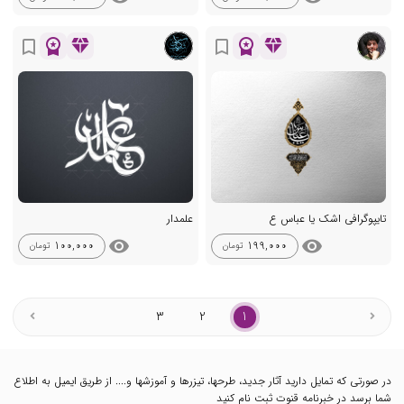
workspace_premium
diamond
workspace_premium
diamond
bookmark_border
bookmark_border
تایپوگرافی اشک یا عباس ع
علمدار
visibility
visibility
100,000
199,000
تومان
تومان
3
2
1
در صورتی که تمایل دارید آثار جدید، طرحها، تیزرها و آموزشها و.... از طریق ایمیل به اطلاع
شما برسد در خبرنامه قنوت ثبت نام کنید