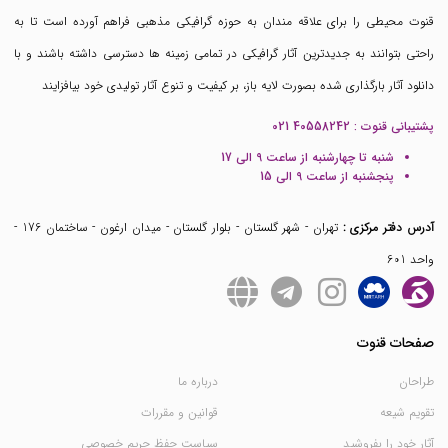
قنوت محیطی را برای علاقه مندان به حوزه گرافیکی مذهبی فراهم آورده است تا به
راحتی بتوانند به جدیدترین آثار گرافیکی در تمامی زمینه ها دسترسی داشته باشند و با
دانلود آثار بارگذاری شده بصورت لایه باز، بر کیفیت و تنوع آثار تولیدی خود بیافزایند
پشتیبانی قنوت :
021 40558242
شنبه تا چهارشنبه از ساعت 9 الی 17
پنجشنبه از ساعت 9 الی 15
آدرس دفتر مرکزی :
تهران - شهر گلستان - بلوار گلستان - میدان ارغون - ساختمان 176 -
واحد 601
صفحات قنوت
طراحان
درباره ما
تقویم شیعه
قوانین و مقررات
آثار خود را بفروشید
سیاست حفظ حریم خصوصی