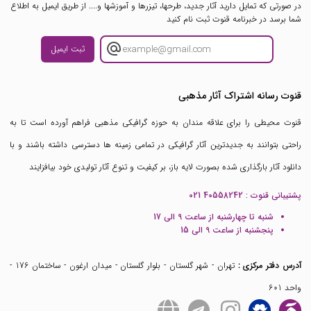
در صورتی که تمایل دارید آثار جدید، طرحها، تیزرها و آموزشها و.... از طریق ایمیل به اطلاع
شما برسد در خبرنامه قنوت ثبت نام کنید
ثبت ایمیل
قنوت رسانه اشتراک آثار مذهبی
قنوت محیطی را برای علاقه مندان به حوزه گرافیکی مذهبی فراهم آورده است تا به
راحتی بتوانند به جدیدترین آثار گرافیکی در تمامی زمینه ها دسترسی داشته باشند و با
دانلود آثار بارگذاری شده بصورت لایه باز، بر کیفیت و تنوع آثار تولیدی خود بیافزایند
پشتیبانی قنوت :
021 40558242
شنبه تا چهارشنبه از ساعت 9 الی 17
پنجشنبه از ساعت 9 الی 15
آدرس دفتر مرکزی :
تهران - شهر گلستان - بلوار گلستان - میدان ارغون - ساختمان 176 -
واحد 601