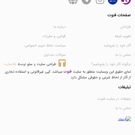
صفحات قنوت
طراحان
درباره ما
تقویم شیعه
قوانین و مقررات
آثار خود را بفروشید
سیاست حفظ حریم خصوصی
تماس با ما
سوالات متداول
چگونه آثار خود را بفروشیم؟
طراحی سایت
 و 
سئو
 توسط 
طلاسایت
تمای حقوق این وبسایت متعلق به سایت
قنوت
میباشد. کپی غیرقانونی و استفاده تجاری
از آثار از لحاظ شرعی و حقوقی مشکل دارد
تبلیغات
تبلیغات در سایت قنوت
تماس با ما