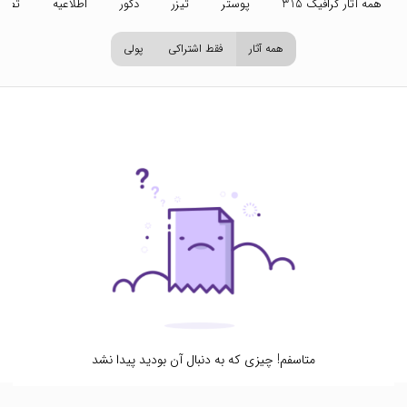
همه آثار گرافیک 315
پوستر
تیزر
دکور
اطلاعیه
تصاو
همه آثار
فقط اشتراکی
پولی
متاسفم! چیزی که به دنبال آن بودید پیدا نشد