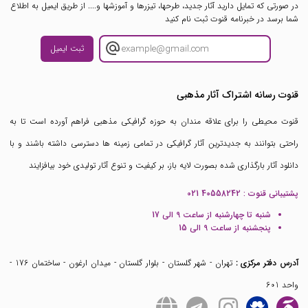
در صورتی که تمایل دارید آثار جدید، طرحها، تیزرها و آموزشها و.... از طریق ایمیل به اطلاع
شما برسد در خبرنامه قنوت ثبت نام کنید
ثبت ایمیل
قنوت رسانه اشتراک آثار مذهبی
قنوت محیطی را برای علاقه مندان به حوزه گرافیکی مذهبی فراهم آورده است تا به
راحتی بتوانند به جدیدترین آثار گرافیکی در تمامی زمینه ها دسترسی داشته باشند و با
دانلود آثار بارگذاری شده بصورت لایه باز، بر کیفیت و تنوع آثار تولیدی خود بیافزایند
پشتیبانی قنوت :
021 40558242
شنبه تا چهارشنبه از ساعت 9 الی 17
پنجشنبه از ساعت 9 الی 15
آدرس دفتر مرکزی :
تهران - شهر گلستان - بلوار گلستان - میدان ارغون - ساختمان 176 -
واحد 601