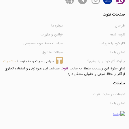
صفحات قنوت
طراحان
درباره ما
تقویم شیعه
قوانین و مقررات
آثار خود را بفروشید
سیاست حفظ حریم خصوصی
تماس با ما
سوالات متداول
چگونه آثار خود را بفروشیم؟
طراحی سایت
 و 
سئو
 توسط 
طلاسایت
تمای حقوق این وبسایت متعلق به سایت
قنوت
میباشد. کپی غیرقانونی و استفاده تجاری
از آثار از لحاظ شرعی و حقوقی مشکل دارد
تبلیغات
تبلیغات در سایت قنوت
تماس با ما