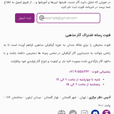
در صورتی که تمایل دارید آثار جدید، طرحها، تیزرها و آموزشها و.... از طریق ایمیل به اطلاع
شما برسد در خبرنامه قنوت ثبت نام کنید
ثبت ایمیل
قنوت رسانه اشتراک آثار مذهبی
قنوت محیطی را برای علاقه مندان به حوزه گرافیکی مذهبی فراهم آورده است تا به
راحتی بتوانند به جدیدترین آثار گرافیکی در تمامی زمینه ها دسترسی داشته باشند و با
دانلود آثار بارگذاری شده بصورت لایه باز، بر کیفیت و تنوع آثار تولیدی خود بیافزایند
پشتیبانی قنوت :
021 40558242
شنبه تا چهارشنبه از ساعت 9 الی 17
پنجشنبه از ساعت 9 الی 15
آدرس دفتر مرکزی :
تهران - شهر گلستان - بلوار گلستان - میدان ارغون - ساختمان 176 -
واحد 601