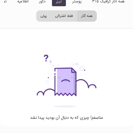
همه آثار گرافیک 315
پوستر
تیزر
دکور
اطلاعیه
تصاو
همه آثار
فقط اشتراکی
پولی
متاسفم! چیزی که به دنبال آن بودید پیدا نشد