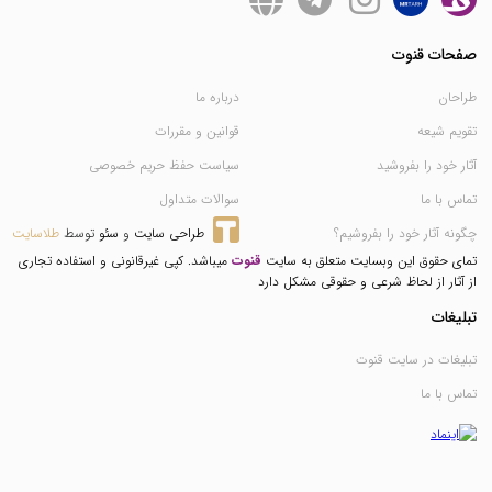
صفحات قنوت
طراحان
درباره ما
تقویم شیعه
قوانین و مقررات
آثار خود را بفروشید
سیاست حفظ حریم خصوصی
تماس با ما
سوالات متداول
چگونه آثار خود را بفروشیم؟
طراحی سایت
 و 
سئو
 توسط 
طلاسایت
تمای حقوق این وبسایت متعلق به سایت
قنوت
میباشد. کپی غیرقانونی و استفاده تجاری
از آثار از لحاظ شرعی و حقوقی مشکل دارد
تبلیغات
تبلیغات در سایت قنوت
تماس با ما