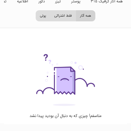
همه آثار گرافیک 315
پوستر
تیزر
دکور
اطلاعیه
تصاو
همه آثار
فقط اشتراکی
پولی
متاسفم! چیزی که به دنبال آن بودید پیدا نشد