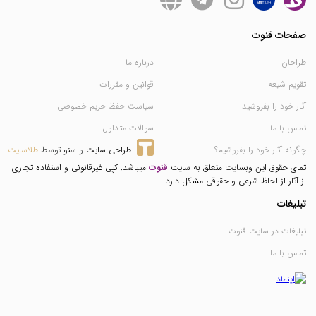
صفحات قنوت
طراحان
درباره ما
تقویم شیعه
قوانین و مقررات
آثار خود را بفروشید
سیاست حفظ حریم خصوصی
تماس با ما
سوالات متداول
چگونه آثار خود را بفروشیم؟
طراحی سایت
 و 
سئو
 توسط 
طلاسایت
تمای حقوق این وبسایت متعلق به سایت
قنوت
میباشد. کپی غیرقانونی و استفاده تجاری
از آثار از لحاظ شرعی و حقوقی مشکل دارد
تبلیغات
تبلیغات در سایت قنوت
تماس با ما