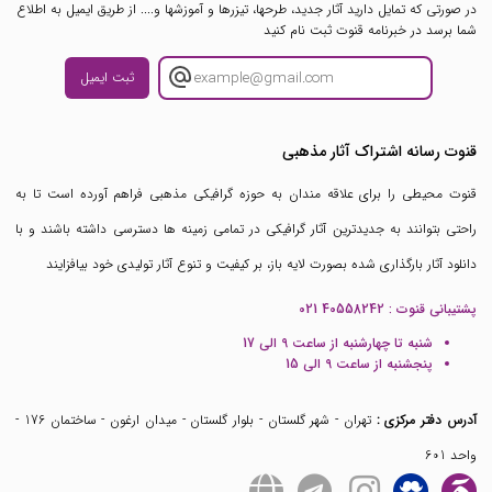
در صورتی که تمایل دارید آثار جدید، طرحها، تیزرها و آموزشها و.... از طریق ایمیل به اطلاع
شما برسد در خبرنامه قنوت ثبت نام کنید
ثبت ایمیل
قنوت رسانه اشتراک آثار مذهبی
قنوت محیطی را برای علاقه مندان به حوزه گرافیکی مذهبی فراهم آورده است تا به
راحتی بتوانند به جدیدترین آثار گرافیکی در تمامی زمینه ها دسترسی داشته باشند و با
دانلود آثار بارگذاری شده بصورت لایه باز، بر کیفیت و تنوع آثار تولیدی خود بیافزایند
پشتیبانی قنوت :
021 40558242
شنبه تا چهارشنبه از ساعت 9 الی 17
پنجشنبه از ساعت 9 الی 15
آدرس دفتر مرکزی :
تهران - شهر گلستان - بلوار گلستان - میدان ارغون - ساختمان 176 -
واحد 601