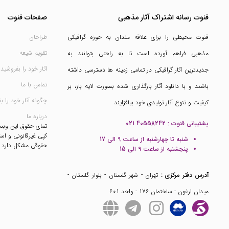
قنوت رسانه اشتراک آثار مذهبی
صفحات قنوت
قنوت محیطی را برای علاقه مندان به حوزه گرافیکی
طراحان
تقویم شیعه
مذهبی فراهم آورده است تا به راحتی بتوانند به
آثار خود را بفروشید
جدیدترین آثار گرافیکی در تمامی زمینه ها دسترسی داشته
تماس با ما
باشند و با دانلود آثار بارگذاری شده بصورت لایه باز، بر
چگونه آثار خود را ب
کیفیت و تنوع آثار تولیدی خود بیافزایند
درباره ما
پشتیبانی قنوت :
021 40558242
تمای حقوق این وب
کپی غیرقانونی و است
شنبه تا چهارشنبه از ساعت 9 الی 17
حقوقی مشکل دارد
پنجشنبه از ساعت 9 الی 15
آدرس دفتر مرکزی :
تهران - شهر گلستان - بلوار گلستان -
میدان ارغون - ساختمان 176 - واحد 601