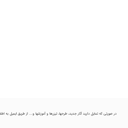
در صورتی که تمایل دارید آثار جدید، طرحها، تیزرها و آموزشها و.... از طریق ایمیل به ا