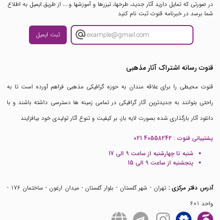
در صورتی که تمایل دارید آثار جدید، طرحها، تیزرها و آموزشها و.... از طریق ایمیل به اطلاع
شما برسد در خبرنامه قنوت ثبت نام کنید
ثبت ایمیل
قنوت رسانه اشتراک آثار مذهبی
قنوت محیطی را برای علاقه مندان به حوزه گرافیکی مذهبی فراهم آورده است تا به
راحتی بتوانند به جدیدترین آثار گرافیکی در تمامی زمینه ها دسترسی داشته باشند و با
دانلود آثار بارگذاری شده بصورت لایه باز، بر کیفیت و تنوع آثار تولیدی خود بیافزایند
پشتیبانی قنوت :
021 40558242
شنبه تا چهارشنبه از ساعت 9 الی 17
پنجشنبه از ساعت 9 الی 15
آدرس دفتر مرکزی :
تهران - شهر گلستان - بلوار گلستان - میدان ارغون - ساختمان 176 -
واحد 601