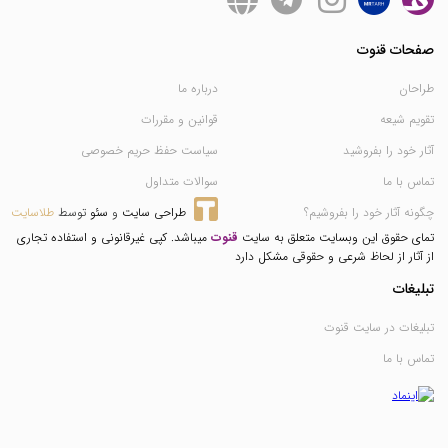
صفحات قنوت
طراحان
درباره ما
تقویم شیعه
قوانین و مقررات
آثار خود را بفروشید
سیاست حفظ حریم خصوصی
تماس با ما
سوالات متداول
چگونه آثار خود را بفروشیم؟
طراحی سایت
 و 
سئو
 توسط 
طلاسایت
تمای حقوق این وبسایت متعلق به سایت
قنوت
میباشد. کپی غیرقانونی و استفاده تجاری
از آثار از لحاظ شرعی و حقوقی مشکل دارد
تبلیغات
تبلیغات در سایت قنوت
تماس با ما