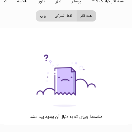
همه آثار گرافیک 315
پوستر
تیزر
دکور
اطلاعیه
تصاو
همه آثار
فقط اشتراکی
پولی
متاسفم! چیزی که به دنبال آن بودید پیدا نشد