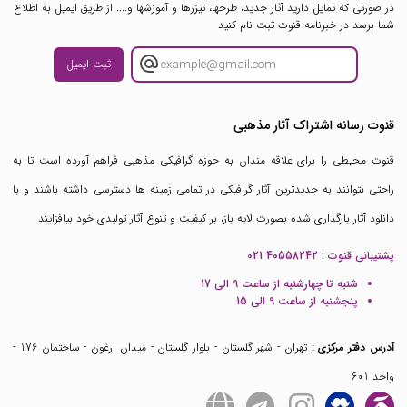
در صورتی که تمایل دارید آثار جدید، طرحها، تیزرها و آموزشها و.... از طریق ایمیل به اطلاع
شما برسد در خبرنامه قنوت ثبت نام کنید
ثبت ایمیل
قنوت رسانه اشتراک آثار مذهبی
قنوت محیطی را برای علاقه مندان به حوزه گرافیکی مذهبی فراهم آورده است تا به
راحتی بتوانند به جدیدترین آثار گرافیکی در تمامی زمینه ها دسترسی داشته باشند و با
دانلود آثار بارگذاری شده بصورت لایه باز، بر کیفیت و تنوع آثار تولیدی خود بیافزایند
پشتیبانی قنوت :
021 40558242
شنبه تا چهارشنبه از ساعت 9 الی 17
پنجشنبه از ساعت 9 الی 15
آدرس دفتر مرکزی :
تهران - شهر گلستان - بلوار گلستان - میدان ارغون - ساختمان 176 -
واحد 601