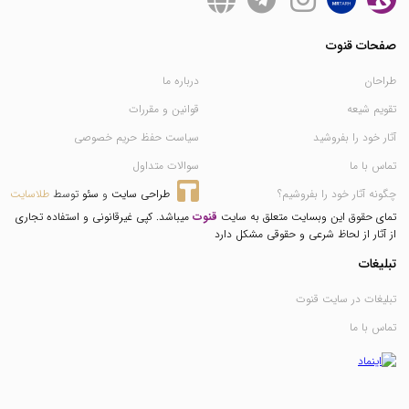
صفحات قنوت
طراحان
درباره ما
تقویم شیعه
قوانین و مقررات
آثار خود را بفروشید
سیاست حفظ حریم خصوصی
تماس با ما
سوالات متداول
چگونه آثار خود را بفروشیم؟
طراحی سایت
 و 
سئو
 توسط 
طلاسایت
تمای حقوق این وبسایت متعلق به سایت
قنوت
میباشد. کپی غیرقانونی و استفاده تجاری
از آثار از لحاظ شرعی و حقوقی مشکل دارد
تبلیغات
تبلیغات در سایت قنوت
تماس با ما