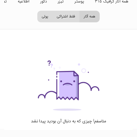
همه آثار گرافیک 315
پوستر
تیزر
دکور
اطلاعیه
تصاو
همه آثار
فقط اشتراکی
پولی
متاسفم! چیزی که به دنبال آن بودید پیدا نشد