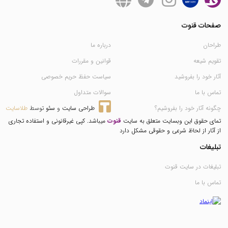
صفحات قنوت
طراحان
درباره ما
تقویم شیعه
قوانین و مقررات
آثار خود را بفروشید
سیاست حفظ حریم خصوصی
تماس با ما
سوالات متداول
چگونه آثار خود را بفروشیم؟
طراحی سایت
 و 
سئو
 توسط 
طلاسایت
تمای حقوق این وبسایت متعلق به سایت
قنوت
میباشد. کپی غیرقانونی و استفاده تجاری
از آثار از لحاظ شرعی و حقوقی مشکل دارد
تبلیغات
تبلیغات در سایت قنوت
تماس با ما