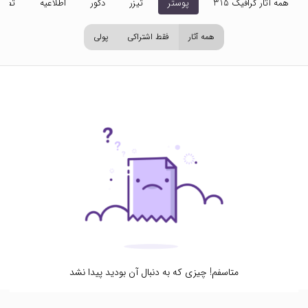
همه آثار گرافیک 315
پوستر
تیزر
دکور
اطلاعیه
تصاو
همه آثار
فقط اشتراکی
پولی
متاسفم! چیزی که به دنبال آن بودید پیدا نشد