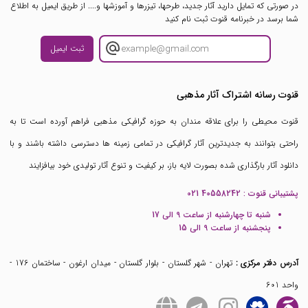
در صورتی که تمایل دارید آثار جدید، طرحها، تیزرها و آموزشها و.... از طریق ایمیل به اطلاع
شما برسد در خبرنامه قنوت ثبت نام کنید
ثبت ایمیل
قنوت رسانه اشتراک آثار مذهبی
قنوت محیطی را برای علاقه مندان به حوزه گرافیکی مذهبی فراهم آورده است تا به
راحتی بتوانند به جدیدترین آثار گرافیکی در تمامی زمینه ها دسترسی داشته باشند و با
دانلود آثار بارگذاری شده بصورت لایه باز، بر کیفیت و تنوع آثار تولیدی خود بیافزایند
پشتیبانی قنوت :
021 40558242
شنبه تا چهارشنبه از ساعت 9 الی 17
پنجشنبه از ساعت 9 الی 15
آدرس دفتر مرکزی :
تهران - شهر گلستان - بلوار گلستان - میدان ارغون - ساختمان 176 -
واحد 601