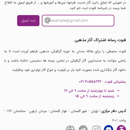
در صورتی که تمایل دارید آثار جدید، طرحها، تیزرها و آموزشها و.... از طریق ایمیل به اطلاع
شما برسد در خبرنامه قنوت ثبت نام کنید
ثبت ایمیل
قنوت رسانه اشتراک آثار مذهبی
قنوت محیطی را برای علاقه مندان به حوزه گرافیکی مذهبی فراهم آورده است تا به
راحتی بتوانند به جدیدترین آثار گرافیکی در تمامی زمینه ها دسترسی داشته باشند و با
دانلود آثار بارگذاری شده بصورت لایه باز، بر کیفیت و تنوع آثار تولیدی خود بیافزایند
پشتیبانی قنوت :
021 40558242
شنبه تا چهارشنبه از ساعت 9 الی 17
پنجشنبه از ساعت 9 الی 15
آدرس دفتر مرکزی :
تهران - شهر گلستان - بلوار گلستان - میدان ارغون - ساختمان 176 -
واحد 601