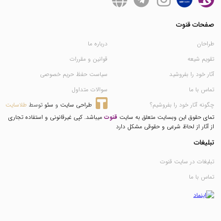
صفحات قنوت
طراحان
درباره ما
تقویم شیعه
قوانین و مقررات
آثار خود را بفروشید
سیاست حفظ حریم خصوصی
تماس با ما
سوالات متداول
چگونه آثار خود را بفروشیم؟
طراحی سایت
 و 
سئو
 توسط 
طلاسایت
تمای حقوق این وبسایت متعلق به سایت
قنوت
میباشد. کپی غیرقانونی و استفاده تجاری
از آثار از لحاظ شرعی و حقوقی مشکل دارد
تبلیغات
تبلیغات در سایت قنوت
تماس با ما