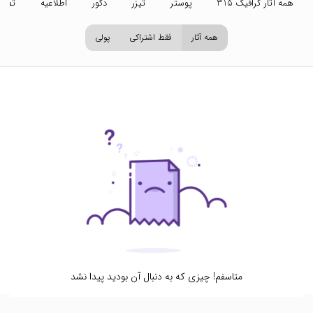
همه آثار گرافیک 315
پوستر
تیزر
دکور
اطلاعیه
تصاو
همه آثار
فقط اشتراکی
پولی
متاسفم! چیزی که به دنبال آن بودید پیدا نشد