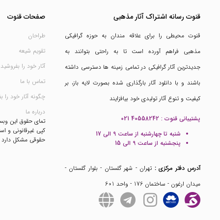
قنوت رسانه اشتراک آثار مذهبی
صفحات قنوت
قنوت محیطی را برای علاقه مندان به حوزه گرافیکی
طراحان
تقویم شیعه
مذهبی فراهم آورده است تا به راحتی بتوانند به
آثار خود را بفروشید
جدیدترین آثار گرافیکی در تمامی زمینه ها دسترسی داشته
تماس با ما
باشند و با دانلود آثار بارگذاری شده بصورت لایه باز، بر
چگونه آثار خود را ب
کیفیت و تنوع آثار تولیدی خود بیافزایند
درباره ما
پشتیبانی قنوت :
021 40558242
تمای حقوق این وب
کپی غیرقانونی و است
شنبه تا چهارشنبه از ساعت 9 الی 17
حقوقی مشکل دارد
پنجشنبه از ساعت 9 الی 15
آدرس دفتر مرکزی :
تهران - شهر گلستان - بلوار گلستان -
میدان ارغون - ساختمان 176 - واحد 601