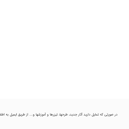
در صورتی که تمایل دارید آثار جدید، طرحها، تیزرها و آموزشها و.... از طریق ایمیل به ا