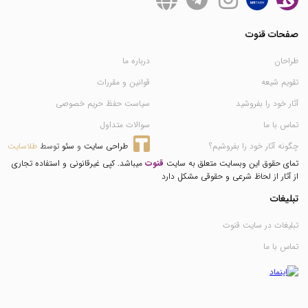
صفحات قنوت
طراحان
درباره ما
تقویم شیعه
قوانین و مقررات
آثار خود را بفروشید
سیاست حفظ حریم خصوصی
تماس با ما
سوالات متداول
چگونه آثار خود را بفروشیم؟
طراحی سایت
 و 
سئو
 توسط 
طلاسایت
تمای حقوق این وبسایت متعلق به سایت
قنوت
میباشد. کپی غیرقانونی و استفاده تجاری
از آثار از لحاظ شرعی و حقوقی مشکل دارد
تبلیغات
تبلیغات در سایت قنوت
تماس با ما