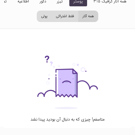
همه آثار گرافیک 315
پوستر
تیزر
دکور
اطلاعیه
تصاو
همه آثار
فقط اشتراکی
پولی
متاسفم! چیزی که به دنبال آن بودید پیدا نشد