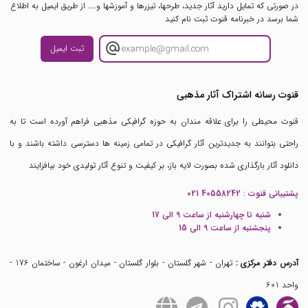
در صورتی که تمایل دارید آثار جدید، طرحها، تیزرها و آموزشها و.... از طریق ایمیل به اطلاع
شما برسد در خبرنامه قنوت ثبت نام کنید
ثبت ایمیل
قنوت رسانه اشتراک آثار مذهبی
قنوت محیطی را برای علاقه مندان به حوزه گرافیکی مذهبی فراهم آورده است تا به
راحتی بتوانند به جدیدترین آثار گرافیکی در تمامی زمینه ها دسترسی داشته باشند و با
دانلود آثار بارگذاری شده بصورت لایه باز، بر کیفیت و تنوع آثار تولیدی خود بیافزایند
پشتیبانی قنوت :
021 40558242
شنبه تا چهارشنبه از ساعت 9 الی 17
پنجشنبه از ساعت 9 الی 15
آدرس دفتر مرکزی :
تهران - شهر گلستان - بلوار گلستان - میدان ارغون - ساختمان 176 -
واحد 601